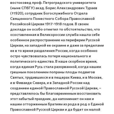
востоковед проф. Петроградского университета
(ныне СПбГУ) акад. Борис Александрович Тураев
(†1920), сотрудник Богослужебного Отдела
Священного Поместного Собора Православной
Российской Церкви 1917-1918 годов. В своем
докладе он особо отметил то обстоятельство, что
«составленная в Великороссии служба нашла себе
особенное распространение на периферии Русской
Церкви, на западной ее окраине и даже за пределами
ее в то время разделения России, когда особенно
остро чувствовалась потеря национального и
политического единства. В наше скорбное время,
когда единая Русь стала разорванной, когда нашим
грешным поколением попраны плоды подвигов
Святых, трудившихся и в пещерах Киева, и в Москве,
и в Фиваиде Севера, и в Западной России над
созданием единой Православной Русской Церкви, –
представлялось бы благовременным восстановить
этот забытый праздник, да напоминает он нам и
нашим отторженным братиям из рода в род о Единой
Православной Русской Церкви и да будет он малой