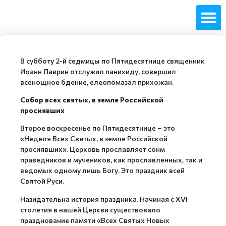
В субботу 2-й седмицы по Пятидесятнице священник
Иоанн Лаврин отслужил панихиду, совершил
всенощное бдение, елеопомазал прихожан.
Собор всех святых, в земле Российской
просиявших
Второе воскресенье по Пятидесятнице – это
«Неделя Всех Святых, в земле Российской
просиявших». Церковь прославляет сонм
праведников и мучеников, как прославленных, так и
ведомых одному лишь Богу. Это праздник всей
Святой Руси.
Назидательна история праздника. Начиная с XVI
столетия в нашей Церкви существовало
празднование памяти «Всех Святых Новых