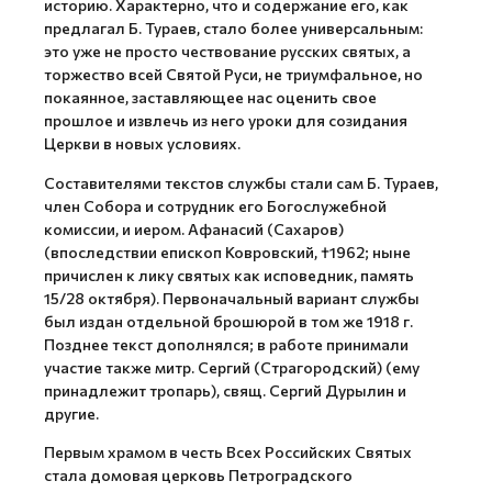
историю. Характерно, что и содержание его, как
предлагал Б. Тураев, стало более универсальным:
это уже не просто чествование русских святых, а
торжество всей Святой Руси, не триумфальное, но
покаянное, заставляющее нас оценить свое
прошлое и извлечь из него уроки для созидания
Церкви в новых условиях.
Составителями текстов службы стали сам Б. Тураев,
член Собора и сотрудник его Богослужебной
комиссии, и иером. Афанасий (Сахаров)
(впоследствии епископ Ковровский, †1962; ныне
причислен к лику святых как исповедник, память
15/28 октября). Первоначальный вариант службы
был издан отдельной брошюрой в том же 1918 г.
Позднее текст дополнялся; в работе принимали
участие также митр. Сергий (Страгородский) (ему
принадлежит тропарь), свящ. Сергий Дурылин и
другие.
Первым храмом в честь Всех Российских Святых
стала домовая церковь Петроградского