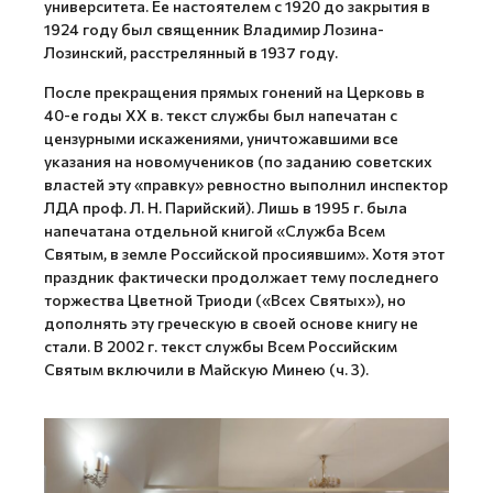
университета. Ее настоятелем с 1920 до закрытия в
1924 году был священник Владимир Лозина-
Лозинский, расстрелянный в 1937 году.
После прекращения прямых гонений на Церковь в
40-е годы XX в. текст службы был напечатан с
цензурными искажениями, уничтожавшими все
указания на новомучеников (по заданию советских
властей эту «правку» ревностно выполнил инспектор
ЛДА проф. Л. Н. Парийский). Лишь в 1995 г. была
напечатана отдельной книгой «Служба Всем
Святым, в земле Российской просиявшим». Хотя этот
праздник фактически продолжает тему последнего
торжества Цветной Триоди («Всех Святых»), но
дополнять эту греческую в своей основе книгу не
стали. В 2002 г. текст службы Всем Российским
Святым включили в Майскую Минею (ч. 3).