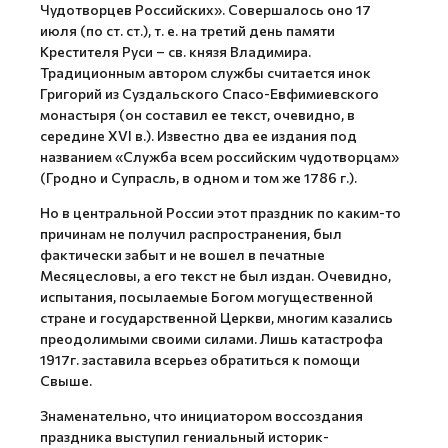
Чудотворцев Российских». Совершалось оно 17
июля (по ст. ст.), т. е. на третий день памяти
Крестителя Руси – св. князя Владимира.
Традиционным автором службы считается инок
Григорий из Суздальского Спасо-Евфимиевского
монастыря (он составил ее текст, очевидно, в
середине XVI в.). Известно два ее издания под
названием «Служба всем российским чудотворцам»
(Гродно и Супрасль, в одном и том же 1786 г.).
Но в центральной России этот праздник по каким-то
причинам не получил распространения, был
фактически забыт и не вошел в печатные
Месяцесловы, а его текст не был издан. Очевидно,
испытания, посылаемые Богом могущественной
стране и государственной Церкви, многим казались
преодолимыми своими силами. Лишь катастрофа
1917г. заставила всерьез обратиться к помощи
Свыше.
Знаменательно, что инициатором воссоздания
праздника выступил гениальный историк-