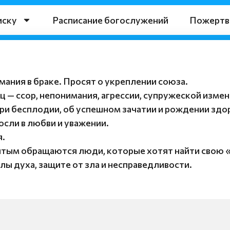
иску
Расписание богослужений
Пожертв
мания в браке. Просят о укреплении союза.
 — ссор, непонимания, агрессии, супружеской измен
 при бесплодии, об успешном зачатии и рождении здо
осли в любви и уважении.
я.
святым обращаются люди, которые хотят найти свою 
лы духа, защите от зла и несправедливости.