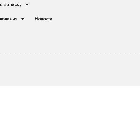
ь записку
вования
Новости