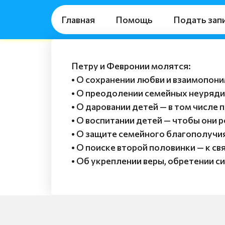
Главная
Помощь
Подать зап
Петру и Февронии молятся:
• О сохранении любви и взаимопони
• О преодолении семейных неурядиц
• О даровании детей — в том числе
• О воспитании детей — чтобы они р
• О защите семейного благополучи
• О поиске второй половинки — к 
• Об укреплении веры, обретении си