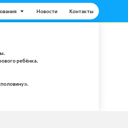
ования
Новости
Контакты
ы.
рового ребёнка.
«половину».