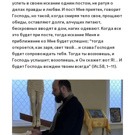
успеть в своем искании одним постом, не ратуя о
делах правды и любви. И пост Мне приятен, говорит
Господь, но такой, когда смиряя тело свое, прощают
обиды, оставляют долги, алчущих питают,
беcкровных вводят в дом, нагих одевают. Когда все
это будет при посте, тогда искание Меня и
приближение ко Мне будет успешно; “тогда
откроется, как заря, свет твой… и слава Господня
будет сопровождать тебя. Тогда ты воззовешь, и
Господь услышит; возопиешь, и Он скажет: вот Я!… И
будет Господь вождем твоим всегда” (Ис.58, 1–11).