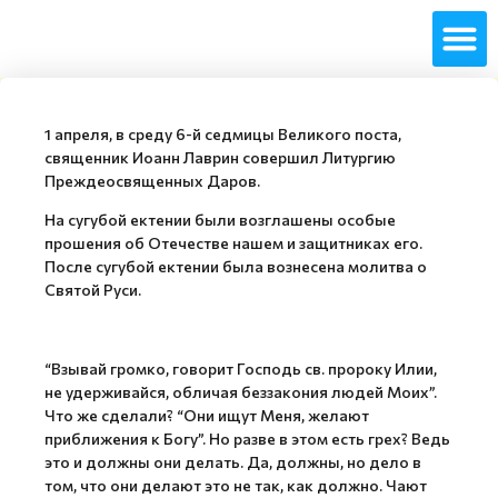
1 апреля, в среду 6-й седмицы Великого поста,
священник Иоанн Лаврин совершил Литургию
Преждеосвященных Даров.
На сугубой ектении были возглашены особые
прошения об Отечестве нашем и защитниках его.
После сугубой ектении была вознесена молитва о
Святой Руси.
“Взывай громко, говорит Господь св. пророку Илии,
не удерживайся, обличая беззакония людей Моих”.
Что же сделали? “Они ищут Меня, желают
приближения к Богу”. Но разве в этом есть грех? Ведь
это и должны они делать. Да, должны, но дело в
том, что они делают это не так, как должно. Чают