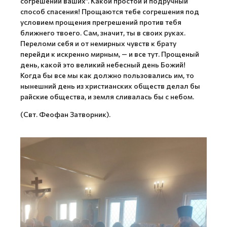
согрешений ваших”. Какой простой и подручный
способ спасения! Прощаются тебе согрешения под
условием прощения прегрешений против тебя
ближнего твоего. Сам, значит, ты в своих руках.
Переломи себя и от немирных чувств к брату
перейди к искренно мирным, — и все тут. Прощеный
день, какой это великий небесный день Божий!
Когда бы все мы как должно пользовались им, то
нынешний день из христианских обществ делал бы
райские общества, и земля сливалась бы с небом.
(Свт. Феофан Затворник).