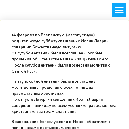
14 февраля во Вселенскую (мясопустную)
родительскую субботу священник Иоанн Лаврин
совершил Божественную литургию.
На сугубой ектении были возглашены особые
прошения об Отечестве нашем и защитниках его.
После сугубой ектении была вознесена молитва о
Святой Руси.
На заупокойной ектении были возглашены
молитвенные прошения о всех почивших
православных христианах.
По отпусте Литургии священник Иоанн Лаврин
совершил панихиду по всем усопшим православным
христианам, а затем — славление.
В завершение богослужения о. Иоанн обратился к
прихожанам с пастырским словом.