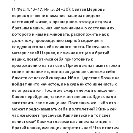
(1 Фес. 4, 13–17; Ин. 5, 24–30). Святая Церковь
переводит ныне внимание наше за пределы
настоящей жизни, к прешедшим отсюда отцам и
братьям нашим, чая напоминанием о состоянии их,
которого и нам не миновать, расположить нас к
должному прохождению сырной седмицы и
следующего за ней великого поста. Послушаем
матери своей Церкви, и поминая отцев и братий
наших, позаботимся себя приготовить к
прехождению на тот свет. Приведем на память грехи
свои и оплачем их, положив дальше чистыми себя
блюсти от всякой скверны. Ибо в Царствие Божие не
войдет ничто нечистое, и на суде никто из нечистых
не оправдится. После же смерти не жди очищения.
Каков перейдешь, таким и останешься. Здесь надо
заготовить свое очищение. Поспешим же —ибо кто
может предсказывать себе долголетие? Жизнь сей
час же может пресечься. Как явиться на тот свет
нечистыми? Какими глазами взглянем на отцев и
братий наших, имеющих встретить нас? Что ответим