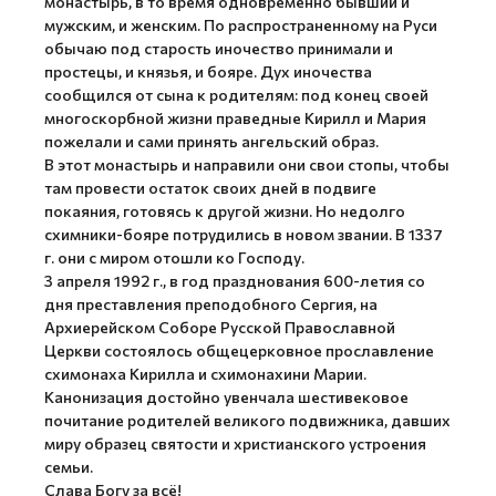
монастырь, в то время одновременно бывший и
мужским, и женским. По распространенному на Руси
обычаю под старость иночество принимали и
простецы, и князья, и бояре. Дух иночества
сообщился от сына к родителям: под конец своей
многоскорбной жизни праведные Кирилл и Мария
пожелали и сами принять ангельский образ.
В этот монастырь и направили они свои стопы, чтобы
там провести остаток своих дней в подвиге
покаяния, готовясь к другой жизни. Но недолго
схимники-бояре потрудились в новом звании. В 1337
г. они с миром отошли ко Господу.
3 апреля 1992 г., в год празднования 600-летия со
дня преставления преподобного Сергия, на
Архиерейском Соборе Русской Православной
Церкви состоялось общецерковное прославление
схимонаха Кирилла и схимонахини Марии.
Канонизация достойно увенчала шестивековое
почитание родителей великого подвижника, давших
миру образец святости и христианского устроения
семьи.
Слава Богу за всё!