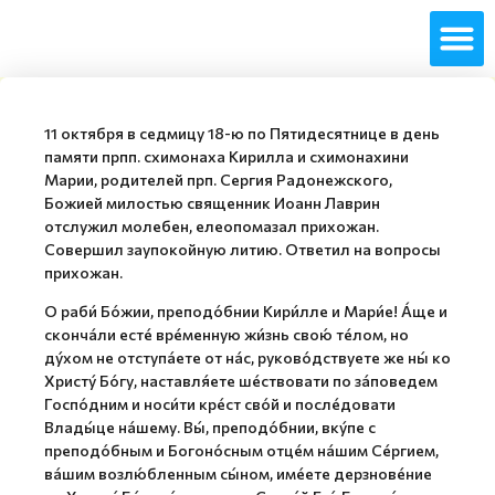
11 октября в седмицу 18-ю по Пятидесятнице в день
памяти прпп. схимонаха Кирилла и схимонахини
Марии, родителей прп. Сергия Радонежского,
Божией милостью священник Иоанн Лаврин
отслужил молебен, елеопомазал прихожан.
Совершил заупокойную литию. Ответил на вопросы
прихожан.
О раби́ Бо́жии, преподо́бнии Кири́лле и Мари́е! А́ще и
сконча́ли есте́ вре́менную жи́знь свою́ те́лом, но
ду́хом не отступа́ете от на́с, руково́дствуете же ны́ ко
Христу́ Бо́гу, наставля́ете ше́ствовати по за́поведем
Госпо́дним и носи́ти кре́ст сво́й и после́довати
Влады́це на́шему. Вы́, преподо́бнии, вку́пе с
преподо́бным и Богоно́сным отце́м на́шим Се́ргием,
ва́шим возлю́бленным сы́ном, име́ете дерзнове́ние