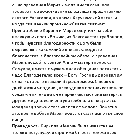
сына праведная Мария и молящиеся слышали
троекратное восклицание младенца перед чтением
святого Евангелия, во время Херувимской песни, и
когда священник произнес «Святая святым».
Преподобные Кирилл и Мария ощутили на себе
великую милость Божию, их благочестие требовало,
чтобы чувства благодарности к Богу были
выражены в каком-либо внешнем подвиге
благочестия, в благоговейном обете. И праведная
Мария, подобно святой Анне — матери пророка
Самуила, вместе с мужем дала обещание посвятить
чадо Благодетелю всех — Богу. Господь даровал им
сына, которого назвали Варфоломеем. С первых
дней жизни младенец всех удивил постничеством: по
средам и пятницам он не принимал молока матери, в
другие же дни, если она употребляла в пищу мясо,
младенец также отказывался от молока. Заметив
это, преподобная Мария вовсе отказалась от мясной
пищи.
Праведность Кирилла и Марии была известна не
только Богу. Будучи строгими блюстителями всех