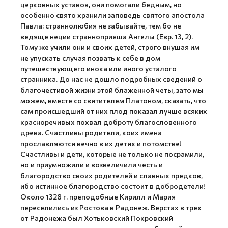
церковных уставов, они помогали бедным, но
особенно свято хранили заповедь святого апостола
Павла: страннолюбия не забывайте, тем бо не
ведяще неции странноприяша Ангелы (Евр. 13, 2).
Тому же учили они и своих детей, строго внушая им
не упускать случая позвать к себе в дом
путешествующего инока или иного усталого
странника. До нас не дошло подробных сведений о
благочестивой жизни этой блаженной четы, зато мы
можем, вместе со святителем Платоном, сказать, что
сам происшедший от них плод показал лучше всяких
красноречивых похвал доброту благословенного
древа. Счастливы родители, коих имена
прославляются вечно в их детях и потомстве!
Счастливы и дети, которые не только не посрамили,
но и приумножили и возвеличили честь и
благородство своих родителей и славных предков,
ибо истинное благородство состоит в добродетели!
Около 1328 г. преподобные Кирилл и Мария
переселились из Ростова в Радонеж. Верстах в трех
от Радонежа был Хотьковский Покровский