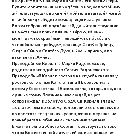
ко Христу́ Бо́гу на́шему и ко Святе́й Его́ Богома́тери.
Бу́дите моли́твенницы и хода́таи о на́с, недосто́йных,
жи́тельствующих во святе́й оби́тели ва́шей, е́й же вы́
и нача́льницы. Бу́дите помо́щницы и засту́пницы
Бо́гом собра́нней дружи́не се́й, да жи́тельствующии
на ме́сте сем и приходя́щии с ве́рою, ва́шими
моли́твами сохраня́еми, невреди́ми от бесо́в и от
челове́к злы́х пребу́дем, сла́вяще Святу́ю Тро́ицу,
Отца́ и Сы́на и Свята́го Ду́ха, ны́не, и при́сно, и во
ве́ки веко́в. Ами́нь.
Преподобные Кирилл и Мария Радонежские,
родители преподобного Сергия Радонежского
Преподобный Кирилл состоял на службе сначала у
ростовского князя Константина II Борисовича, а
потом у Константина III Васильевича, которых он, как
один из самых близких к ним людей, не раз
сопровождал в Золотую Орду. Св. Кирилл владел
достаточным по своему положению состоянием, но
по простоте тогдашних нравов, живя в деревне, не
пренебрегал и обычными сельскими трудами.
В житии преподобного Сергия повествуется о том,
что за Божественной литургией еще до рождения