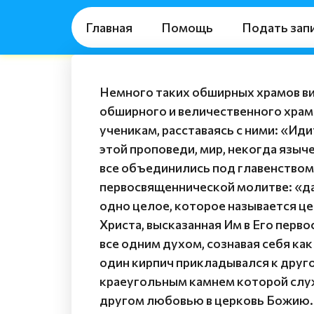
Главная
Помощь
Подать зап
Немного таких обширных храмов вид
обширного и величественного храм
ученикам, расставаясь с ними: «Иди
этой проповеди, мир, некогда языче
все объединились под главенством 
первосвященнической молитве: «да б
одно целое, которое называется це
Христа, высказанная Им в Его перво
все одним духом, сознавая себя как
один кирпич прикладывался к друго
краеугольным камнем которой служи
другом любовью в церковь Божию. 