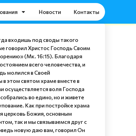
ования
Новости
Контакты
огда входишь под своды такого
ые говорил Христос Господь Своим
ворению» (Мк. 16:15). Благодаря
достоянием всего человечества, и
дь молился в Своей
ы в этом святом храме вместе в
ами осуществляется воля Господа
собрались во едино, но и живете
 упование. Как при постройке храма
тся церковь Божия, основным
том, так и мы связываемся друг с
оведь новую даю вам, говорил Он