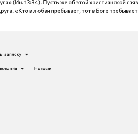
га» (Ин. 13:34). Пусть же об этой христианской свя
уга. «Кто в любви пребывает, тот в Боге пребывает» 
ь записку
вования
Новости