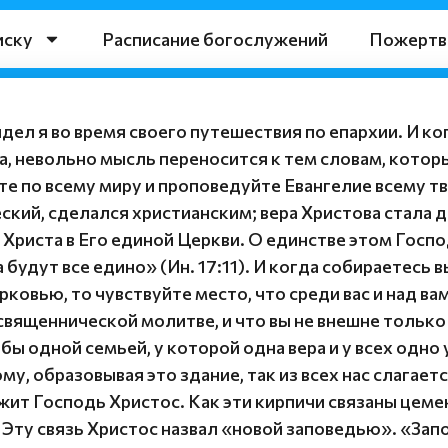
иску
Расписание богослужений
Пожертв
ел я во время своего путешествия по епархии. И к
а, невольно мысль переносится к тем словам, котор
те по всему миру и проповедуйте Евангелие всему т
ский, сделался христианским; вера Христова стала 
Христа в Его единой Церкви. О единстве этом Госпо
удут все едино» (Ин. 17:11). И когда собираетесь в
рковью, то чувствуйте место, что среди вас и над в
священнической молитве, и что вы не внешне только 
 бы одной семьей, у которой одна вера и у всех одно
му, образовывая это здание, так из всех нас слагае
т Господь Христос. Как эти кирпичи связаны цемен
Эту связь Христос назвал «новой заповедью». «Зап