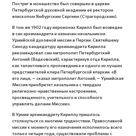
Постриг в монашество был совершен в церкви
Петербургской духовной академии её ректором
епископом Ямбургским Сергием (Страгородским).
В том же 1902 году иеромонах Кирилл был возведен
в сан архимандрита и назначен начальником
Урмийской духовной миссии в Персии. Святейшему
Синоду кандидатуру архимандрита Кирилла
рекомендовал сам митрополит Петербургский
Антоний (Вадковский), характеризуя отца Кирилла,
как талантливого проповедника и одного из лучших
представителей клира Петербургской епархии. «В
его лице, — сказал митрополит Антоний, — Урмийская
Миссия приобретет начальника с твердым
религиозно-нравственным настроением,
просвещенного, учительного и способного
управлять делами Миссии».
В Урмии архимандриту Кириллу пришлось
столкнуться со многими трудностями. Православной
миссии к моменту его назначения исполнилось всего
только четыре года, существовали проблемы с