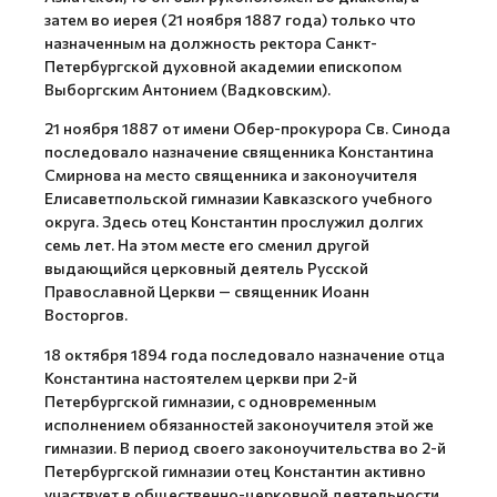
затем во иерея (21 ноября 1887 года) только что
назначенным на должность ректора Санкт-
Петербургской духовной академии епископом
Выборгским Антонием (Вадковским).
21 ноября 1887 от имени Обер-прокурора Св. Синода
последовало назначение священника Константина
Смирнова на место священника и законоучителя
Елисаветпольской гимназии Кавказского учебного
округа. Здесь отец Константин прослужил долгих
семь лет. На этом месте его сменил другой
выдающийся церковный деятель Русской
Православной Церкви — священник Иоанн
Восторгов.
18 октября 1894 года последовало назначение отца
Константина настоятелем церкви при 2-й
Петербургской гимназии, с одновременным
исполнением обязанностей законоучителя этой же
гимназии. В период своего законоучительства во 2-й
Петербургской гимназии отец Константин активно
участвует в общественно-церковной деятельности.