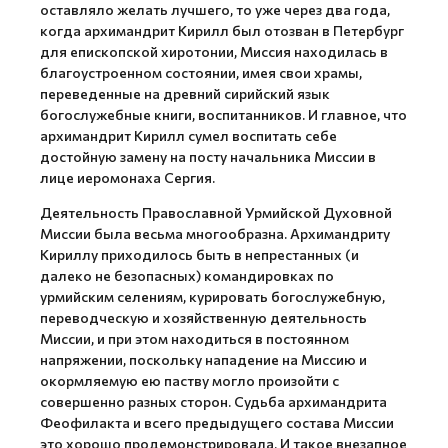
оставляло желать лучшего, то уже через два года,
когда архимандрит Кирилл был отозван в Петербург
для епископской хиротонии, Миссия находилась в
благоустроенном состоянии, имея свои храмы,
переведенные на древний сирийский язык
богослужебные книги, воспитанников. И главное, что
архимандрит Кирилл сумел воспитать себе
достойную замену на посту начальника Миссии в
лице иеромонаха Сергия.
Деятельность Православной Урмийской Духовной
Миссии была весьма многообразна. Архимандриту
Кириллу приходилось быть в непрестанных (и
далеко не безопасных) командировках по
урмийским селениям, курировать богослужебную,
переводческую и хозяйственную деятельность
Миссии, и при этом находиться в постоянном
напряжении, поскольку нападение на Миссию и
окормляемую ею паству могло произойти с
совершенно разных сторон. Судьба архимандрита
Феофилакта и всего предыдущего состава Миссии
это хорошо продемонстрировала. И такое внезапное