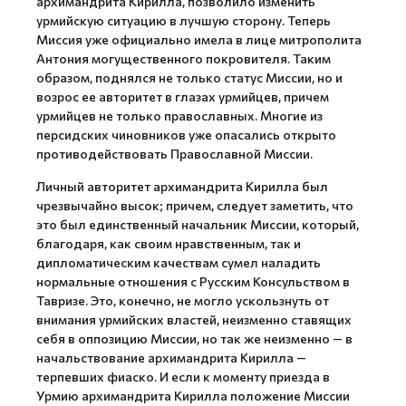
архимандрита Кирилла, позволило изменить
урмийскую ситуацию в лучшую сторону. Теперь
Миссия уже официально имела в лице митрополита
Антония могущественного покровителя. Таким
образом, поднялся не только статус Миссии, но и
возрос ее авторитет в глазах урмийцев, причем
урмийцев не только православных. Многие из
персидских чиновников уже опасались открыто
противодействовать Православной Миссии.
Личный авторитет архимандрита Кирилла был
чрезвычайно высок; причем, следует заметить, что
это был единственный начальник Миссии, который,
благодаря, как своим нравственным, так и
дипломатическим качествам сумел наладить
нормальные отношения с Русским Консульством в
Тавризе. Это, конечно, не могло ускользнуть от
внимания урмийских властей, неизменно ставящих
себя в оппозицию Миссии, но так же неизменно — в
начальствование архимандрита Кирилла —
терпевших фиаско. И если к моменту приезда в
Урмию архимандрита Кирилла положение Миссии