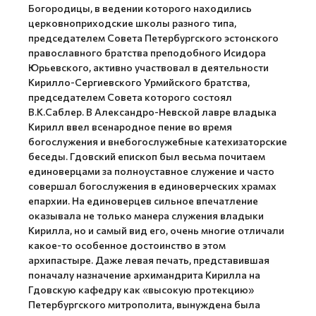
Богородицы, в ведении которого находились
церковноприходские школы разного типа,
председателем Совета Петербургского эстонского
православного братства преподобного Исидора
Юрьевского, активно участвовал в деятельности
Кирилло-Сергиевского Урмийского братства,
председателем Совета которого состоял
В.К.Саблер. В Александро-Невской лавре владыка
Кирилл ввел всенародное пение во время
богослужения и внебогослужебные катехизаторские
беседы. Гдовский епископ был весьма почитаем
единоверцами за полноуставное служение и часто
совершал богослужения в единоверческих храмах
епархии. На единоверцев сильное впечатление
оказывала не только манера служения владыки
Кирилла, но и самый вид его, очень многие отличали
какое-то особенное достоинство в этом
архипастыре. Даже левая печать, представившая
поначалу назначение архимандрита Кирилла на
Гдовскую кафедру как «высокую протекцию»
Петербургского митрополита, вынуждена была