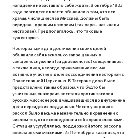
нападение не заставило себя ждать. В октябре 1903
года персидские власти объявили о том, что все
храмы, числящиеся за Миссией, должны быть
переданы древним назореям (так персы называли
несториан). Предполагалось, что таковые
существуют.
Несторианами для достижения своих целей
объявили себя несколько запрещенных в
священнослужении (за двоеженство) священников,
а также лица, некогда принимавшие весьма
активное участие в деле воссоединения несториан с
Православной Церковью. В Тегеране дело было
представлено таким образом, что будто бы
угнетенные «назореи» восстали против засилия
русских миссионеров, вмешивавшихся во внутренние
дела персидских подданных. Число ушедших в
раскол было весьма незначительно в сравнении с
числом тех, кто исповедовали себя православными.
Ситуация усугублялась поддержкой этого раскола
инославными миссиями. Из Петербурга казалось, что