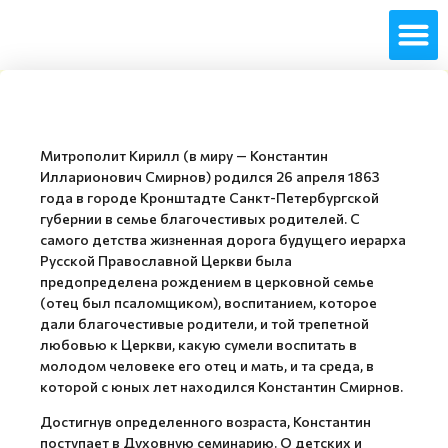
Митрополит Кирилл (в миру — Константин
Илларионович Смирнов) родился 26 апреля 1863
года в городе Кронштадте Санкт-Петербургской
губернии в семье благочестивых родителей. С
самого детства жизненная дорога будущего иерарха
Русской Православной Церкви была
предопределена рождением в церковной семье
(отец был псаломщиком), воспитанием, которое
дали благочестивые родители, и той трепетной
любовью к Церкви, какую сумели воспитать в
молодом человеке его отец и мать, и та среда, в
которой с юных лет находился Константин Смирнов.
Достигнув определенного возраста, Константин
поступает в Духовную семинарию. О детских и