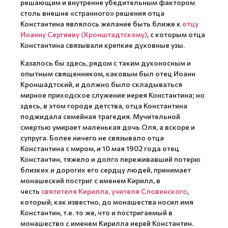
решающим и внутренне убедительным фактором
столь внешне «странного» решения отца
Константина являлось желание быть ближе к
отцу
Иоанну Сергиеву (Кронштадтскому)
, с которым отца
Константина связывали крепкие духовные узы.
Казалось бы здесь, рядом с таким духоносным и
опытным священником, каковым был отец Иоанн
Кроншадтский, и должно было складываться
мирное приходское служение иерея Константина; но
здесь, в этом городе детства, отца Константина
поджидала семейная трагедия. Мучительной
смертью умирает маленькая дочь Оля, а вскоре и
супруга. Более ничего не связывало отца
Константина с миром, и 10 мая 1902 года отец
Константин, тяжело и долго переживавший потерю
близких и дорогих его сердцу людей, принимает
монашеский постриг с именем Кирилл, в
честь
святителя Кирилла, учителя Словенского
,
который, как известно, до монашества носил имя
Константин, т.е. то же, что и постригаемый в
монашество с именем Кирилла иерей Константин.