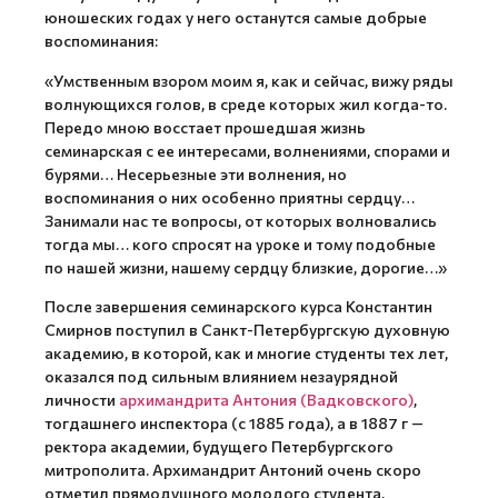
юношеских годах у него останутся самые добрые
воспоминания:
«Умственным взором моим я, как и сейчас, вижу ряды
волнующихся голов, в среде которых жил когда-то.
Передо мною восстает прошедшая жизнь
семинарская с ее интересами, волнениями, спорами и
бурями… Несерьезные эти волнения, но
воспоминания о них особенно приятны сердцу…
Занимали нас те вопросы, от которых волновались
тогда мы… кого спросят на уроке и тому подобные
по нашей жизни, нашему сердцу близкие, дорогие…»
После завершения семинарского курса Константин
Смирнов поступил в Санкт-Петербургскую духовную
академию, в которой, как и многие студенты тех лет,
оказался под сильным влиянием незаурядной
личности
архимандрита Антония (Вадковского)
,
тогдашнего инспектора (с 1885 года), а в 1887 г —
ректора академии, будущего Петербургского
митрополита. Архимандрит Антоний очень скоро
отметил прямодушного молодого студента,