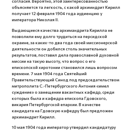
согласия. Вероятно, этой заинтересованностью
объясняется та легкость, с какой архимндрит Кирилл
получает 12 февраля 1904 года аудиенцию у
императора Николая II.
Выдающиеся качества архимандрита Кирилла не
позволили ему долго трудиться на персидской
окраине, за каких-то два года своей миссионерской
деятельности он добился столь значительных
результатов, поставил дела православной духовной
миссии на такую высоту, что вопрос о его
епископской хиротонии становился лишь вопросом
времени. 7 мая 1904 года Святейший
Правительствующий Синод под председательством
митрополита С.-Петербургского Антония «имел
суждение» о замещении вакантных кафедр, среди
которых была и кафедра епископа Гдовского,
викария Петербургской епархии. В качестве
кандидата на Гдовскую кафедру был предложен
архимандрит Кирилл.
10 мая 1904 года император утвердил кандидатуру