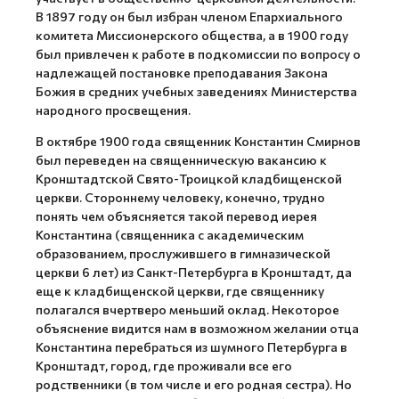
В 1897 году он был избран членом Епархиального
комитета Миссионерского общества, а в 1900 году
был привлечен к работе в подкомиссии по вопросу о
надлежащей постановке преподавания Закона
Божия в средних учебных заведениях Министерства
народного просвещения.
В октябре 1900 года священник Константин Смирнов
был переведен на священническую вакансию к
Кронштадтской Свято-Троицкой кладбищенской
церкви. Стороннему человеку, конечно, трудно
понять чем объясняется такой перевод иерея
Константина (священника с академическим
образованием, прослужившего в гимназической
церкви 6 лет) из Санкт-Петербурга в Кронштадт, да
еще к кладбищенской церкви, где священнику
полагался вчертверо меньший оклад. Некоторое
объяснение видится нам в возможном желании отца
Константина перебраться из шумного Петербурга в
Кронштадт, город, где проживали все его
родственники (в том числе и его родная сестра). Но