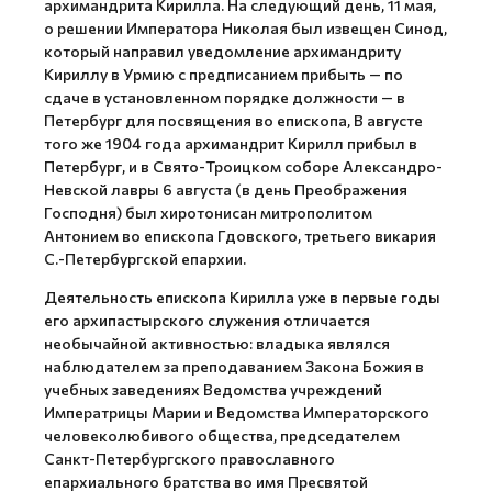
архимандрита Кирилла. На следующий день, 11 мая,
о решении Императора Николая был извещен Синод,
который направил уведомление архимандриту
Кириллу в Урмию с предписанием прибыть — по
сдаче в установленном порядке должности — в
Петербург для посвящения во епископа, В августе
того же 1904 года архимандрит Кирилл прибыл в
Петербург, и в Свято-Троицком соборе Александро-
Невской лавры 6 августа (в день Преображения
Господня) был хиротонисан митрополитом
Антонием во епископа Гдовского, третьего викария
С.-Петербургской епархии.
Деятельность епископа Кирилла уже в первые годы
его архипастырского служения отличается
необычайной активностью: владыка являлся
наблюдателем за преподаванием Закона Божия в
учебных заведениях Ведомства учреждений
Императрицы Марии и Ведомства Императорского
человеколюбивого общества, председателем
Санкт-Петербургского православного
епархиального братства во имя Пресвятой