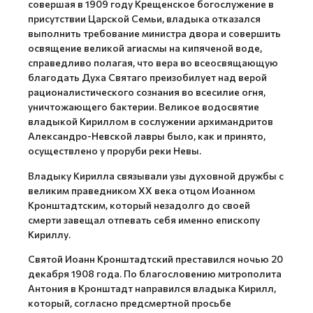
совершая в 1909 году Крещенское богослужение в
присутствии Царской Семьи, владыка отказался
выполнить требование министра двора и совершить
освящение великой агиасмы на кипяченой воде,
справедливо полагая, что вера во всеосвящающую
благодать Духа Святаго преизобилует над верой
рационалистического сознания во всесилие огня,
уничтожающего бактерии. Великое водосвятие
владыкой Кириллом в сослужении архимандритов
Александро-Невской лавры было, как и принято,
осуществлено у проруби реки Невы.
Владыку Кирилла связывали узы духовной дружбы с
великим праведником XX века отцом Иоанном
Кронштадтским, который незадолго до своей
смерти завещал отпевать себя именно епископу
Кириллу.
Святой Иоанн Кронштадтский преставился ночью 20
декабря 1908 года. По благословению митрополита
Антония в Кронштадт направился владыка Кирилл,
который, согласно предсмертной просьбе