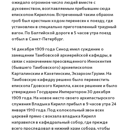
ожидало огромное число людей вместе с
духовенством, возглавляемым прибывшим сюда
епископом Кириллом. Встреченный таким образом
гроб был крестным ходом перенесен к поезду, где
установлен в специально приготовленный траурный
вагон. По Балтийской дороге в 5 часов утра поезд
отбыл в Санкт-Петербург.
14 декабря 1909 года Синод имел суждение о
замещении Тамбовской архиерейской кафедры, в
связи с назначением преосвященного Иннокентия
(бывшего Тамбовского) архиепископом
Карталинским и Кахетинским, Экзархом Грузии. На
Тамбовскую кафедру решено было переместить
епископа Гдовского Кирилла, какое решение и было
утверждено Государем Императором 30 декабря
1909 года. На новое место своего архипастырского
служения Владыка Кирилл прибыл в 9 часов утра 24
января 1910 года. Под колокольный звон всех
церквей прямо с вокзала владыка Кирилл
направился в кафедральный собор, где прежде
всего проследовал в нижний храм собора, чтобы