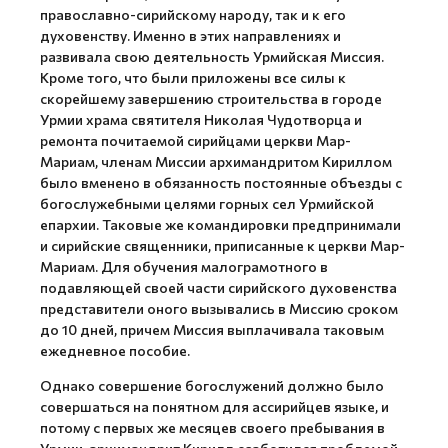
православно-сирийскому народу, так и к его
духовенству. Именно в этих направлениях и
развивала свою деятельность Урмийская Миссия.
Кроме того, что были приложены все силы к
скорейшему завершению строительства в городе
Урмии храма святителя Николая Чудотворца и
ремонта почитаемой сирийцами церкви Мар-
Мариам, членам Миссии архимандритом Кириллом
было вменено в обязанность постоянные объезды с
богослужебными целями горных сел Урмийской
епархии. Таковые же командировки предпринимали
и сирийские священники, приписанные к церкви Мар-
Мариам. Для обучения малограмотного в
подавляющей своей части сирийского духовенства
представители оного вызывались в Миссию сроком
до 10 дней, причем Миссия выплачивала таковым
ежедневное пособие.
Однако совершение богослужений должно было
совершаться на понятном для ассирийцев языке, и
потому с первых же месяцев своего пребывания в