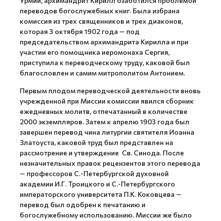
Урмии, архимандрит Кирилл озаботился проблемой
переводов богослужебных книг. Была избрана
комиссия из трех священников и трех диаконов,
которая 3 октября 1902 года — под
председательством архимандрита Кирилла и при
участии его помощника иеромонаха Сергия,
приступила к переводческому труду, каковой был
благословлен и самим митрополитом Антонием.
Первым плодом переводческой деятельности вновь
учрежденной при Миссии комиссии явился сборник
ежедневных молитв, отпечатанный в количестве
2000 экземпляров. Затем к апрелю 1903 года был
завершен перевод чина литургии святителя Иоанна
Златоуста, каковой труд был представлен на
рассмотрение и утверждение Св. Синода. После
незначительных правок рецензентов этого перевода
— профессоров С.-Петербургской духовной
академии И.Г. Троицкого и С.-Петербургского
императорского университета П.К. Коковцева —
перевод был одобрен к печатанию и
богослужебному использованию. Миссии же было