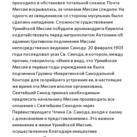
проходило в обстановке тотальной слежки. Почта
Миссии вскрывалась, за членами Миссии следили. На
одного из священников со стороны мусульман было
сделано нападение. Сложности существования
Урмийской Миссии побудили архимандрита Кирилла
ходатайствовать перед митрополитом Антонием об
административном подчинении Миссии
непосредственно ведению Синоду. 20 февраля 1903
года последовал указ Св. Синода, в котором, между
прочим, говорилось: «Имея в виду, что Урмийская
Миссия в первые годы учреждения ее была
подчинена Грузино-Имеретинской Синодальной
Конторе для скорейшего устроения ее, в настоящее
же время эта Миссия вполне организована,
Святейший Синод признал необходимым
предписать начальнику Миссии производить все
сношения с Святейшим Синодом через
Первенствующего Члена Св. Синода, входя к оному
с донесениями и представлениями». Это важное
изменение в жизни Урмийской Миссии,
осуществленное благодаря инициативе