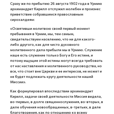
Сразу же по прибытию 26 августа 1902 года в Урмию
архимандрит Кирилл отслужил молебен и произнес
приветствие собравшимся православным
сирохалдеям:
«Освятивши молитвою своей первый момент
пребывания в Урмии, мы, тем самым,
свидетельствуем населению, что ни для какого-
либо другого, как для чисто духовного
молитвенного дела прибыли мы в Урмию. Служение
наше есть служение только Богу и Его истине, и
потому ищущие этой истины могут всегда требовать
от нас наставления и молитвенного руководства, но
все, что стоит вне Церкви и ее интересов, не может и
не будет подлежать кругу деятельности нашей
Миссии».
Как формулировал впоследствии архимандрит
Кирилл, задачи своей деятельности Миссия видела,
во-первых, в долге священнослужения, во-вторых, в
деле обучения новообращенных, в-третьих, в деле
благотворения, как по отношению ко всему