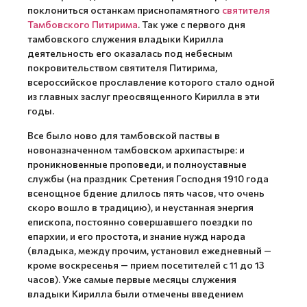
поклониться останкам приснопамятного
святителя
Тамбовского Питирима
. Так уже с первого дня
тамбовского служения владыки Кирилла
деятельность его оказалась под небесным
покровительством святителя Питирима,
всероссийское прославление которого стало одной
из главных заслуг преосвященного Кирилла в эти
годы.
Все было ново для тамбовской паствы в
новоназначенном тамбовском архипастыре: и
проникновенные проповеди, и полноуставные
службы (на праздник Сретения Господня 1910 года
всенощное бдение длилось пять часов, что очень
скоро вошло в традицию), и неустанная энергия
епископа, постоянно совершавшего поездки по
епархии, и его простота, и знание нужд народа
(владыка, между прочим, установил ежедневный —
кроме воскресенья — прием посетителей с 11 до 13
часов). Уже самые первые месяцы служения
владыки Кирилла были отмечены введением