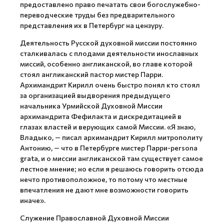
предоставлено право печатать свои богослужебно-
переводческие труды без предварительного
представления их в Петербург на цензуру.
Деятельность Русской духовной миссии постоянно
сталкивалась с плодами деятельности инославных
миссий, особенно англиканской, во главе которой
стоял англиканский пастор мистер Парри.
Архимандрит Кирилл очень быстро понял кто стоял
за организацией выдворения предыдущего
начальника Урмийской Духовной Миссии
архимандрита Фефилакта и дискредитацией в
глазах властей и верующих самой Миссии. «Я знаю,
Владыко, — писал архимандрит Кирилл митрополиту
Антонию, — что в Петербурге мистер Парри-persona
grata, и о миссии англиканской там существует самое
лестное мнение; но если я решаюсь говорить отсюда
нечто противоположное, то потому что местные
впечатления не дают мне возможности говорить
иначе».
Служение Православной Духовной Миссии