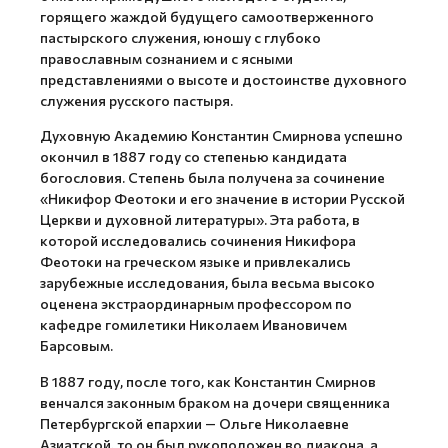
горящего жаждой будущего самоотверженного
пастырского служения, юношу с глубоко
православным сознанием и с ясными
представлениями о высоте и достоинстве духовного
служения русского пастыря.
Духовную Академию Константин Смирнова успешно
окончил в 1887 году со степенью кандидата
богословия. Степень была получена за сочинение
«Никифор Феотоки и его значение в истории Русской
Церкви и духовной литературы». Эта работа, в
которой исследовались сочинения Никифора
Феотоки на греческом языке и привлекались
зарубежные исследования, была весьма высоко
оценена экстраординарным профессором по
кафедре гомилетики Николаем Ивановичем
Барсовым.
В 1887 году, после того, как Константин Смирнов
венчался законным браком на дочери священника
Петербургской епархии — Ольге Николаевне
Азиатской, то он был рукоположен во диакона, а