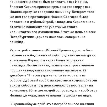
почившего, должен был отпевать отца Иоанна.
Епископ Кирилл, приехав прямо на квартиру отца
Иоанна, сразу же совершил панихиду. Вечером того
же дня тело протоиерея Иоанна Сергиева было
положено в дубовый гроб, и владыка Кирилл вновь
отслужил панихиду при участии местного
кронштадтского духовенства. В тот же день во всех
Петербургских церквях началось совершение
панихид.
Утром гроб с телом о. Иоанна Кронштадского был
перенесен в Андреевский собор, где после литургии
епископом Кириллом вновь была отслужена
панихида. После панихиды началось трогательное
прощание верующих с почившим пастырем. 22
декабря в 11 часов утра начался вынос тела из
собора. Дубовый гроб был крестным ходом обнесен
вокруг собора и под звон колоколов поставлен на
колесницу. 20 тысяч людей сопровождали гроб отца
Иоанна до моря, многие пошли пешком и по льду.
В Ораниенбауме прибытие погребального шествия