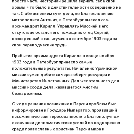
просто часть несториан решила вернуть себе свои
храмы, что было в действительности совершенно не
так. С объяснением сути дела, по благословению
митрополита Антония, в Петербург выехал сам
архимандрит Кирилл. Управлять Миссией в его
отсутствие остался его помощник отец Сергий,
возведенный в сан игумена в сентябре 1903 года за
свои переводческие труды.
Прибытие архимандрита Кирилла в конце ноября
1903 года в Петербург принесло самые
положительные результаты. Начальник Урмийской
миссии сумел добиться через обер-прокурора и
Министерство Иностранных Дел желательного для
миссии исхода дела, казавшегося многим
безнадежным.
О ходе решения возникших в Персии проблем был
информирован и Государь Император, проявивший
несомненную заинтересованность в благополучном
окончании дипломатических усилий по водворению
среди православных христиан Персии мира и