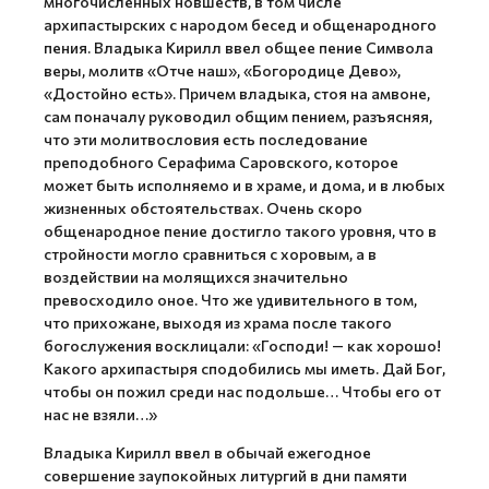
многочисленных новшеств, в том числе
архипастырских с народом бесед и общенародного
пения. Владыка Кирилл ввел общее пение Символа
веры, молитв «Отче наш», «Богородице Дево»,
«Достойно есть». Причем владыка, стоя на амвоне,
сам поначалу руководил общим пением, разъясняя,
что эти молитвословия есть последование
преподобного Серафима Саровского, которое
может быть исполняемо и в храме, и дома, и в любых
жизненных обстоятельствах. Очень скоро
общенародное пение достигло такого уровня, что в
стройности могло сравниться с хоровым, а в
воздействии на молящихся значительно
превосходило оное. Что же удивительного в том,
что прихожане, выходя из храма после такого
богослужения восклицали: «Господи! — как хорошо!
Какого архипастыря сподобились мы иметь. Дай Бог,
чтобы он пожил среди нас подольше… Чтобы его от
нас не взяли…»
Владыка Кирилл ввел в обычай ежегодное
совершение заупокойных литургий в дни памяти