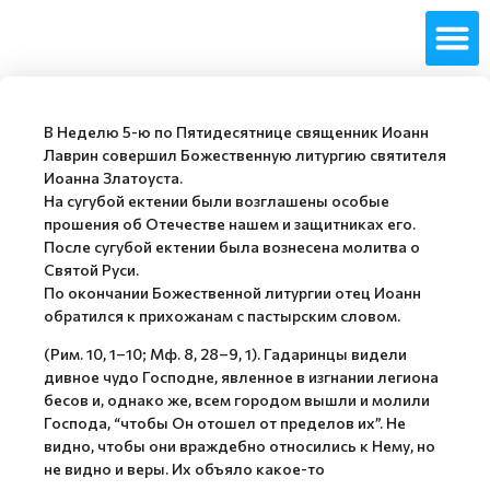
В Неделю 5-ю по Пятидесятнице священник Иоанн
Лаврин совершил Божественную литургию святителя
Иоанна Златоуста.
На сугубой ектении были возглашены особые
прошения об Отечестве нашем и защитниках его.
После сугубой ектении была вознесена молитва о
Святой Руси.
По окончании Божественной литургии отец Иоанн
обратился к прихожанам с пастырским словом.
(Рим. 10, 1–10; Мф. 8, 28–9, 1). Гадаринцы видели
дивное чудо Господне, явленное в изгнании легиона
бесов и, однако же, всем городом вышли и молили
Господа, “чтобы Он отошел от пределов их”. Не
видно, чтобы они враждебно относились к Нему, но
не видно и веры. Их объяло какое-то