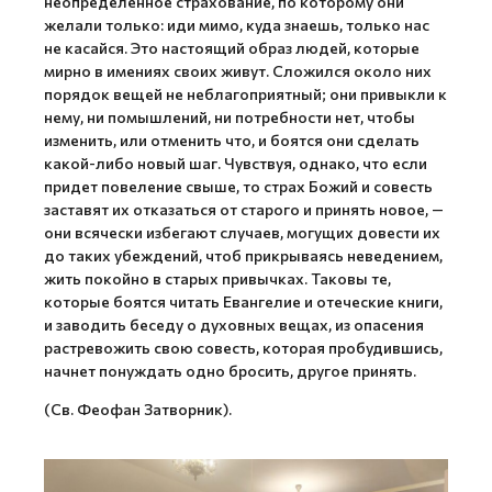
неопределенное страхование, по которому они
желали только: иди мимо, куда знаешь, только нас
не касайся. Это настоящий образ людей, которые
мирно в имениях своих живут. Сложился около них
порядок вещей не неблагоприятный; они привыкли к
нему, ни помышлений, ни потребности нет, чтобы
изменить, или отменить что, и боятся они сделать
какой-либо новый шаг. Чувствуя, однако, что если
придет повеление свыше, то страх Божий и совесть
заставят их отказаться от старого и принять новое, —
они всячески избегают случаев, могущих довести их
до таких убеждений, чтоб прикрываясь неведением,
жить покойно в старых привычках. Таковы те,
которые боятся читать Евангелие и отеческие книги,
и заводить беседу о духовных вещах, из опасения
растревожить свою совесть, которая пробудившись,
начнет понуждать одно бросить, другое принять.
(Св. Феофан Затворник).