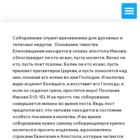
Соборование служит врачеванием для духовных и
телесных недугов. Основание таинства
Елеосвящения находится в словах апостола Иакова:
«Злостраждет ли кто из вас, пусть молится. Весел ли
кто, пусть поет псалмы. Болен ли кто из вас, пусть
призовет пресвитеров Церкви, и пусть помолятся над
ним, помазав его елеем во имя Господне. И молитва
веры исцелит болящего, и восставит его Господь; и
если он соделал грехи, простятся ему»( Послание
Иакова 5:13-15). И не просто так соборование
совершается именно во время поста. Ведь пост
предполагает, что человек находится в состоянии
особого покаяния и молитвы. И во время
соборования нужно самому соборующемуся крепко
молиться и просить исцеление, вдохновляясь
строками Евангелия и Апостола, которые читаются