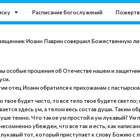
иску
Расписание богослужений
Пожертв
священник Иоанн Лаврин совершил Божественную ли
ны особые прошения об Отечестве нашем и защитник
уси.
ии отец Иоанн обратился к прихожанам с пастырски
ко твое будет чисто, то все тело твое будете светло;
ается здесь ум, а телом весь состав души. Таким об
 душе темно. Что такое ум простой и ум лукавый? Ум
 несомненно убежден, что все так и есть, как написа
м лукавый тот, который приступает к слову Божию с 