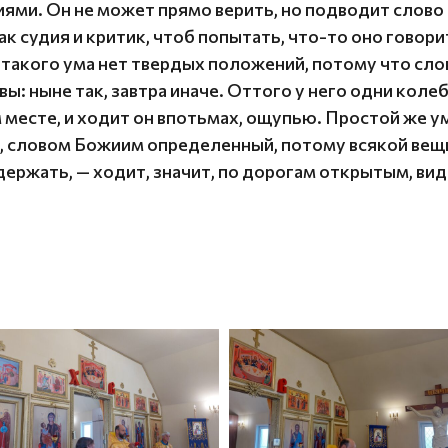
ями. Он не может прямо верить, но подводит слово
как судия и критик, чтоб попытать, что-то оно говор
 У такого ума нет твердых положений, потому что сло
ы: ныне так, завтра иначе. Оттого у него одни коле
м месте, и ходит он впотьмах, ощупью. Простой же ум
 словом Божиим определенный, потому всякой вещи у
 держать, — ходит, значит, по дорогам открытым, ви