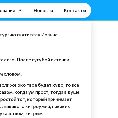
ования
Новости
Контакты
тургию святителя Иоанна
ах его. После сугубой ектении
м словом.
 если же око твое будет худо, то все
разом, когда ум прост, тогда в душе
 простой тот, который принимает
но: никакого хитроумия, никаких
лукавством, хитрым