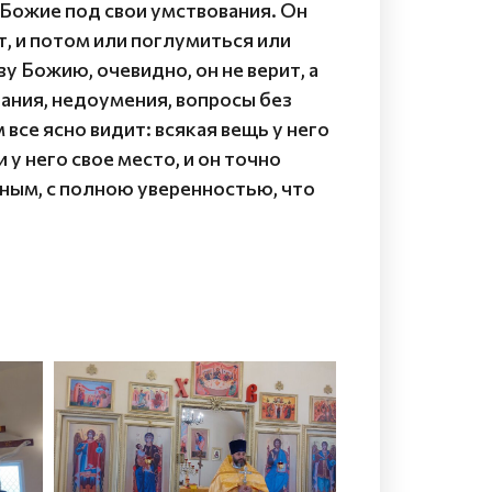
 Божие под свои умствования. Он
ит, и потом или поглумиться или
ву Божию, очевидно, он не верит, а
бания, недоумения, вопросы без
 все ясно видит: всякая вещь у него
 него свое место, и он точно
дным, с полною уверенностью, что