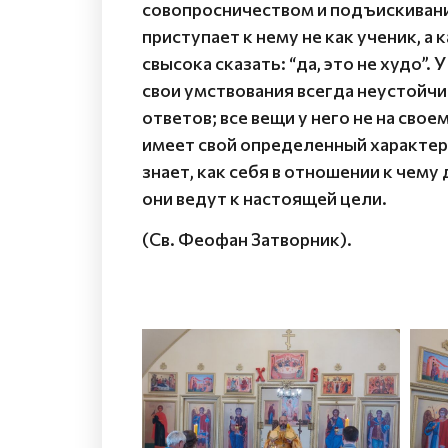
совопросничеством и подъискивани
приступает к нему не как ученик, а 
свысока сказать: “да, это не худо”.
свои умствования всегда неустойчив
ответов; все вещи у него не на свое
имеет свой определенный характер,
знает, как себя в отношении к чему
они ведут к настоящей цели.
(Св. Феофан Затворник).