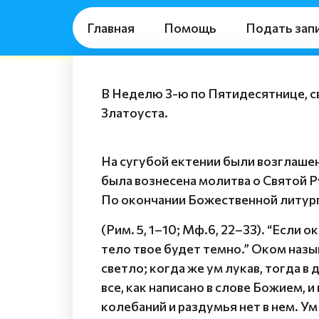
Главная
Помощь
Подать зап
В Неделю 3-ю по Пятидесятнице, 
Златоуста.
На сугубой ектении были возглаше
была вознесена молитва о Святой Р
По окончании Божественной литург
(Рим. 5, 1–10; Мф.6, 22–33). “Если о
тело твое будет темно.” Оком назыв
светло; когда же ум лукав, тогда в
все, как написано в слове Божием, и
колебаний и раздумья нет в нем. У