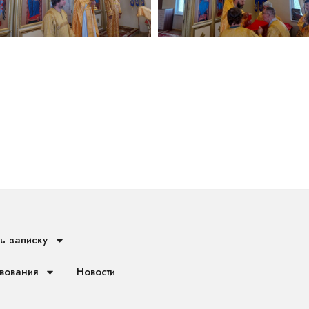
ь записку
вования
Новости