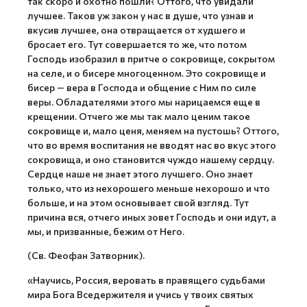
так скоро и охотно пошли? Оттого, что увидали
лучшее. Таков уж закон у нас в душе, что узнав и
вкусив лучшее, она отвращается от худшего и
бросает его. Тут совершается то же, что потом
Господь изобразил в притче о сокровище, сокрытом
на селе, и о бисере многоценном. Это сокровище и
бисер — вера в Господа и общение с Ним по силе
веры. Обладателями этого мы нарицаемся еще в
крещении. Отчего же мы так мало ценим такое
сокровище и, мало ценя, меняем на пустошь? Оттого,
что во время воспитания не вводят нас во вкус этого
сокровища, и оно становится чуждо нашему сердцу.
Сердце наше не знает этого лучшего. Оно знает
только, что из нехорошего меньше нехорошо и что
больше, и на этом основывает свой взгляд. Тут
причина вся, отчего иных зовет Господь и они идут, а
мы, и призванные, бежим от Него.
(Св. Феофан Затворник).
«Научись, Россия, веровать в правящего судьбами
мира Бога Вседержителя и учись у твоих святых