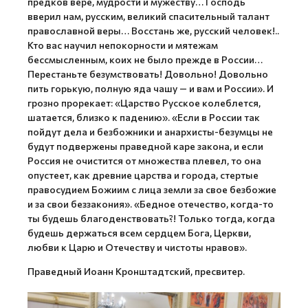
предков вере, мудрости и мужеству… Господь
вверил нам, русским, великий спасительный талант
православной веры… Восстань же, русский человек!..
Кто вас научил непокорности и мятежам
бессмысленным, коих не было прежде в России…
Перестаньте безумствовать! Довольно! Довольно
пить горькую, полную яда чашу — и вам и России». И
грозно прорекает: «Царство Русское колеблется,
шатается, близко к падению». «Если в России так
пойдут дела и безбожники и анархисты-безумцы не
будут подвержены праведной каре закона, и если
Россия не очистится от множества плевел, то она
опустеет, как древние царства и города, стертые
правосудием Божиим с лица земли за свое безбожие
и за свои беззакония». «Бедное отечество, когда-то
ты будешь благоденствовать?! Только тогда, когда
будешь держаться всем сердцем Бога, Церкви,
любви к Царю и Отечеству и чистоты нравов».
Праведный Иоанн Кронштадтский, пресвитер.