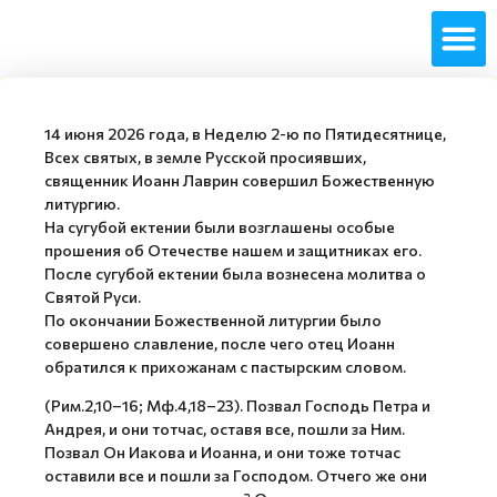
14 июня 2026 года, в Неделю 2-ю по Пятидесятнице,
Всех святых, в земле Русской просиявших,
священник Иоанн Лаврин совершил Божественную
литургию.
На сугубой ектении были возглашены особые
прошения об Отечестве нашем и защитниках его.
После сугубой ектении была вознесена молитва о
Святой Руси.
По окончании Божественной литургии было
совершено славление, после чего отец Иоанн
обратился к прихожанам с пастырским словом.
(Рим.2,10–16; Мф.4,18–23). Позвал Господь Петра и
Андрея, и они тотчас, оставя все, пошли за Ним.
Позвал Он Иакова и Иоанна, и они тоже тотчас
оставили все и пошли за Господом. Отчего же они