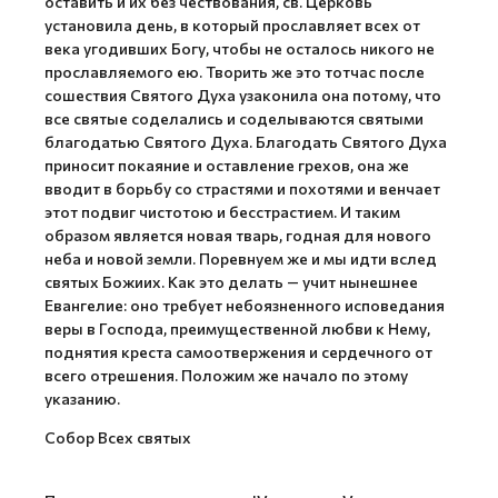
оставить и их без чествования, св. Церковь
установила день, в который прославляет всех от
века угодивших Богу, чтобы не осталось никого не
прославляемого ею. Творить же это тотчас после
сошествия Святого Духа узаконила она потому, что
все святые соделались и соделываются святыми
благодатью Святого Духа. Благодать Святого Духа
приносит покаяние и оставление грехов, она же
вводит в борьбу со страстями и похотями и венчает
этот подвиг чистотою и бесстрастием. И таким
образом является новая тварь, годная для нового
неба и новой земли. Поревнуем же и мы идти вслед
святых Божиих. Как это делать — учит нынешнее
Евангелие: оно требует небоязненного исповедания
веры в Господа, преимущественной любви к Нему,
поднятия креста самоотвержения и сердечного от
всего отрешения. Положим же начало по этому
указанию.
Собор Всех святых