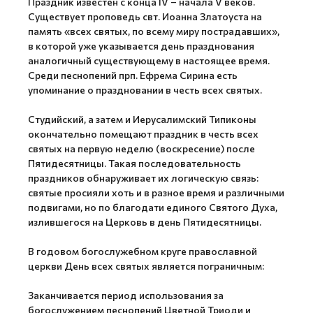
Праздник известен с конца IV – начала V веков.
Существует проповедь свт. Иоанна Златоуста на
память «всех святых, по всему миру пострадавших»,
в которой уже указывается день празднования
аналогичный существующему в настоящее время.
Среди песнопений прп. Ефрема Сирина есть
упоминание о праздновании в честь всех святых.
Студийский, а затем и Иерусалимский Типиконы
окончательно помещают праздник в честь всех
святых на первую неделю (воскресение) после
Пятидесятницы. Такая последовательность
праздников обнаруживает их логическую связь:
святые просияли хоть и в разное время и различными
подвигами, но по благодати единого Святого Духа,
излившегося на Церковь в день Пятидесятницы.
В годовом богослужебном круге православной
церкви День всех святых является пограничным:
Заканчивается период использования за
богослужением песнопений Цветной Триоди и