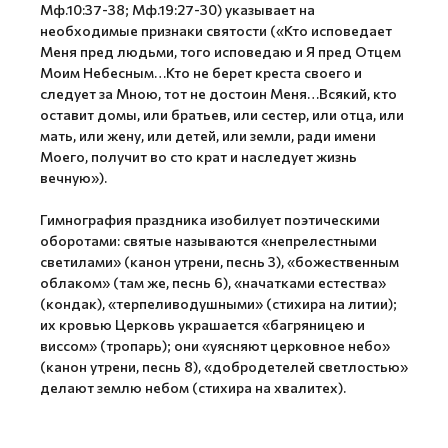
Мф.10:37-38; Мф.19:27-30) указывает на
необходимые признаки святости («Кто исповедает
Меня пред людьми, того исповедаю и Я пред Отцем
Моим Небесным…Кто не берет креста своего и
следует за Мною, тот не достоин Меня…Всякий, кто
оставит домы, или братьев, или сестер, или отца, или
мать, или жену, или детей, или земли, ради имени
Моего, получит во сто крат и наследует жизнь
вечную»).
Гимнография праздника изобилует поэтическими
оборотами: святые называются «непрелестными
светилами» (канон утрени, песнь 3), «божественным
облаком» (там же, песнь 6), «начатками естества»
(кондак), «терпеливодушными» (стихира на литии);
их кровью Церковь украшается «багряницею и
виссом» (тропарь); они «уясняют церковное небо»
(канон утрени, песнь 8), «добродетелей светлостью»
делают землю небом (стихира на хвалитех).