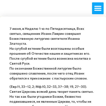
7 июня, в Неделю 1-ю по Пятидесятнице, Всех
святых, священник Иоанн Лаврин совершил
Божественную литургию святителя Иоанна
Златоуста.
На сугубой ектении были возглашены особые
прошения об Отечестве нашем и защитниках его.
После сугубой ектении была вознесена молитва о
Святой Руси.
По окончании Божественной литургии было
совершено славление, после чего отец Иоанн
обратился к прихожанам с пастырским словом.
(Евр.11, 33–12, 2; Мф.10, 32–33, 37–38; 19, 27–30).
Святая Церковь всякий день творит память святых.
Но так как были угодники Божии, безвестно
подвизавшиеся, не явленные Церкви, то, чтобы не