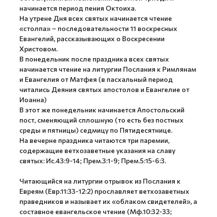
начинается период пения Октоиха.
На утрене Дня всех святых начинается чтение
«столпа» – последовательности 11 воскресных
Евангелий, рассказывающих о Воскресении
Христовом.
В понедельник после праздника всех святых
начинается чтение на литургии Послания к Римлянам
и Евангелия от Матфея (в пасхальный период
читались Деяния святых апостолов и Евангелие от
Иоанна)
В этот же понедельник начинается Апостольский
пост, сменяющий сплошную (то есть без постных
среды и пятницы) седмицу по Пятидесятнице.
На вечерне праздника читаются три паремии,
содержащие ветхозаветные указания на славу
святых: Ис.43:9-14; Прем.3:1-9; Прем.5:15-6:3.
Читающийся на литургии отрывок из Послания к
Евреям (Евр.11:33-12:2) прославляет ветхозаветных
праведников и называет их «облаком свидетелей», а
составное евангельское чтение (Мф.10:32-33;