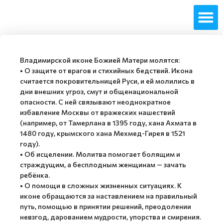
Владимирской иконе Божией Матери молятся:
• О защите от врагов и стихийных бедствий. Икона
считается покровительницей Руси, и ей молились в
дни внешних угроз, смут и общенациональной
опасности. С ней связывают неоднократное
избавление Москвы от вражеских нашествий
(например, от Тамерлана в 1395 году, хана Ахмата в
1480 году, крымского хана Мехмед-Гирея в 1521
году).
• Об исцелении. Молитва помогает болящим и
страждущим, а бесплодным женщинам — зачать
ребёнка.
• О помощи в сложных жизненных ситуациях. К
иконе обращаются за наставлением на правильный
путь, помощью в принятии решений, преодолении
невзгод, дарованием мудрости, упорства и смирения.