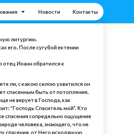
ования
Новости
Контакты
нную литургию.
ах его. После сугубой ектении
о отец Иоанн обратился к
аете ли, с какою силою ухватился он
ает спасенным быть от потопления.
ще не верует в Господа, как
рит: “Господь Спаситель мой”. Кто
 же спасения сопредельно ощущение
рироде человека, знающего, что не
илу спасения, от Него исходящую,