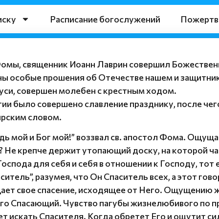
иску
Расписание богослужений
Пожертв
Фомы, священник Иоанн Лаврин совершил Божестве
ны особые прошения об Отечестве нашем и защитник
уси, совершен молебен с крестным ходом.
ии было совершено славление празднику, после чег
ырским словом.
подь мой и Бог мой!” воззвал св. апостол Фома. Ощущ
о? Не крепче держит утопающий доску, на которой ч
Господа для себя и себя в отношении к Господу, тот е
итель”, разумея, что Он Спаситель всех, а этот гово
ущает свое спасение, исходящее от Него. Ощущению
ого Спасающий. Чувство пагубы жизнелюбивого по п
ет искать Спасителя. Когда обретет Его и ощутит с