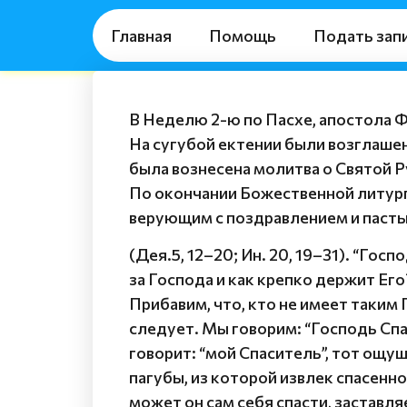
Главная
Помощь
Подать зап
В Неделю 2-ю по Пасхе, апостола 
На сугубой ектении были возглаше
была вознесена молитва о Святой Р
По окончании Божественной литург
верующим с поздравлением и паст
(Дея.5, 12–20; Ин. 20, 19–31). “Гос
за Господа и как крепко держит Ег
Прибавим, что, кто не имеет таким 
следует. Мы говорим: “Господь Спас
говорит: “мой Спаситель”, тот ощ
пагубы, из которой извлек спасенн
может он сам себя спасти, заставля