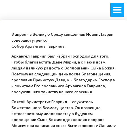
8 апреля в Великую Среду священник Иоанн Лаврин
совершил утреню.
Собор Архангела Гавриила
Архангел Гавриил был избран Господом для того,
чтобы благовестить Деве Марии, а с Нею и всем
людям великую радость о Воплощении Сына Божия.
Поэтому на следующий день после Благовещения,
прославив Пречистую Деву, мы благодарим Господа
и почитаем Его посланника Архангела Гавриила,
послужившего таинству нашего спасения.
Святой Архистратиг Гавриил — служитель
Божественного Всемогущества. Он возвещал
ветхозаветному человечеству о будущем
воплощении Сына Божия: вдохновлял пророка
Моисея при написании книги Бытия; пророку Даниилу