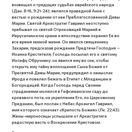
возвещал о грядущих судьбах еврейского народа
(Дан. 8:16, 9:21-24); являлся праведной Анне с
вестью о рождении от нее Преблагословенной Девы
Марии. Святой Архистратиг Гавриил неотступно
пребывал со святой Отроковицей Марией в
Иерусалимском храме и впоследствии охранял Ее во
все время земной жизни. Он явился священнику
Захарии, предсказав рождение Предтечи Господня —
Иоанна Крестителя. Господь посылал его к святому
Иосифу Обручнику: он явился ему во сне, чтобы
открыть ему тайну воплощения Сына Божия от
Пресвятой Девы Марии, предупредил о замыслах
Ирода и повелел бежать в Египет с Младенцем и
Богородицей. Когда Господь перед Своими
страданиями молился в Гефсиманском саду до
кровавого пота, на укрепление Его, по Церковному
Преданию, был послан с Небес Архангел Гавриил,
имя которого означает «Крепость Божия» (Лк. 22:43).
Жены-мироносицы услышали от Архистратига
радостную весть о Воскресении Христовом.