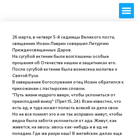
26 марта, в четверг 5-й седмицы Великого поста,
священник Иоанн Лаврин совершил Литургию
Преждеосвященных Даров.
На сугубой ектении были возглашены особые
прошения об Отечестве нашем и защитниках его.
После сугубой ектении была вознесена молитва о
Святой Руси.
В завершение богослужения отец Иоанн обратился к
прихожанам с пастырским словом.
”Путь жизни мудрого вверх, чтобы уклониться от
преисподней внизу” (Прит.15, 24). Всем известно, что
есть ад, и туда может попасть всякий за дела свои.
Но не все помнят это и не так исправно живут, чтобы
видна была забота уклониться от ада. Живут, как
живется, на авось: авось как-нибудь и в ад не
попадем. Где же разум наш? В житейских делах еще