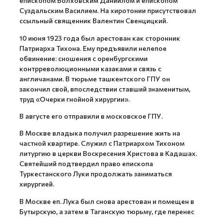
епископом Болховским Даниилом и епископом
Суздальским Василием. На хиротонии присутствовал
ссыльный священник Валентин Свенцицкий.
10 июня 1923 года был арестован как сторонник
Патриарха Тихона. Ему предъявили нелепое
обвинение: сношения с оренбургскими
контрреволюционными казаками и связь с
англичанами. В тюрьме ташкентского ГПУ он
закончил свой, впоследствии ставший знаменитым,
труд «Очерки гнойной хирургии».
В августе его отправили в московское ГПУ.
В Москве владыка получил разрешение жить на
частной квартире. Служил с Патриархом Тихоном
литургию в церкви Воскресения Христова в Кадашах.
Святейший подтвердил право епископа
Туркестанского Луки продолжать заниматься
хирургией.
В Москве еп. Лука был снова арестован и помещен в
Бутырскую, а затем в Таганскую тюрьму, где перенес