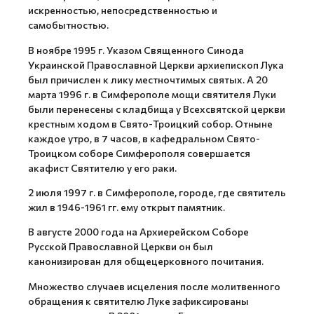
искренностью, непосредственностью и
самобытностью.
В ноябре 1995 г. Указом Священного Синода
Украинской Православной Церкви архиепископ Лука
был причислен к лику местночтимых святых. А 20
марта 1996 г. в Симферополе мощи святителя Луки
были перенесены с кладбища у Всехсвятской церкви
крестным ходом в Свято-Троицкий собор. Отныне
каждое утро, в 7 часов, в кафедральном Свято-
Троицком соборе Симферополя совершается
акафист Святителю у его раки.
2 июля 1997 г. в Симферополе, городе, где святитель
жил в 1946-1961 гг. ему открыт памятник.
В августе 2000 года на Архиерейском Соборе
Русской Православной Церкви он был
канонизирован для общецерковного почитания.
Множество случаев исцеления после молитвенного
обращения к святителю Луке зафиксированы