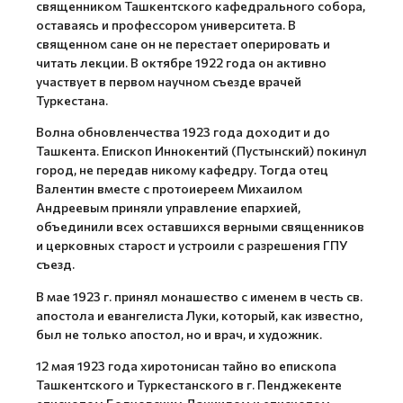
священником Ташкентского кафедрального собора,
оставаясь и профессором университета. В
священном сане он не перестает оперировать и
читать лекции. В октябре 1922 года он активно
участвует в первом научном съезде врачей
Туркестана.
Волна обновленчества 1923 года доходит и до
Ташкента. Епископ Иннокентий (Пустынский) покинул
город, не передав никому кафедру. Тогда отец
Валентин вместе с протоиереем Михаилом
Андреевым приняли управление епархией,
объединили всех оставшихся верными священников
и церковных старост и устроили с разрешения ГПУ
съезд.
В мае 1923 г. принял монашество с именем в честь св.
апостола и евангелиста Луки, который, как известно,
был не только апостол, но и врач, и художник.
12 мая 1923 года хиротонисан тайно во епископа
Ташкентского и Туркестанского в г. Пенджекенте