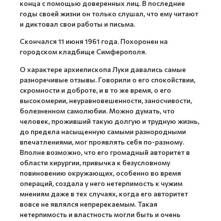
конца с помощью доверенных лиц. В последние
годы своей жизни он только слушал, что ему читают
и диктовал свои работы и письма.
Скончался 11 июня 1961 года. Похоронен на
городском кладбище Симферополя.
О характере архиепископа Луки давались самые
разноречивые отзывы. Говорили о его спокойствии,
скромности и доброте, и в то же время, о его
высокомерии, неуравновешенности, заносчивости,
болезненном самолюбии. Можно думать, что
человек, проживший такую долгую и трудную жизнь,
до предела насыщенную самыми разнородными
впечатлениями, мог проявлять себя по-разному.
Вполне возможно, что его громадный авторитет в
области хирургии, привычка к безусловному
повиновению окружающих, особенно во время
операций, создала у него нетерпимость к чужим
мнениям даже в тех случаях, когда его авторитет
вовсе не являлся непререкаемым. Такая
нетерпимость и властность могли быть и очень