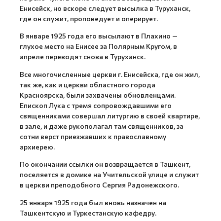
Енисейск, но вскоре следует высылка в Туруханск,
где он служит, проповедует и оперирует.
В январе 1925 года его высылают в Плахино —
глухое место на Енисее за Полярным Кругом, в
апреле переводят снова в Туруханск.
Все многочисленные церкви г. Енисейска, где он жил,
так же, как и церкви областного города
Красноярска, были захвачены обновленцами.
Епископ Лука с тремя сопровождавшими его
священниками совершал литургию в своей квартире,
в зале, и даже рукополагал там священников, за
сотни верст приезжавших к православному
архиерею.
По окончании ссылки он возвращается в Ташкент,
поселяется в домике на Учительской улице и служит
в церкви преподобного Сергия Радонежского.
25 января 1925 года был вновь назначен на
Ташкентскую и Туркестанскую кафедру.