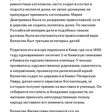
ревностным католиком, часто ходил в костел и
подолгу молился дома, но своих домашних не
принуждал принимать католицизм. Мария
Дмитриевна была по рождению православной, хотя
в церковь не ходила, молилась дома. По законам
Российской империи дети в подобных семьях
должны были воспитываться в православной вере.
Валентин был третьим из пятерых детей.
Родители его вскоре переехали в Киев, где он в 1896
году одновременно окончил 2-ю Киевскую гимназию
и Киевское художественное училище. У юноши
проявилось художественное дарование, наметилось
и направление, проникнутое религиозной идеей.
Валентин ходил по церквам и в Киево-Печерскую
Лавру, делал много зарисовок богомольцев, за
которые получил премию на выставке в училище. Он
собирался поступить в Академию художеств, но
желание приносить непосредственную пользу
народу заставило его изменить свои планы.
Валентин Феликсович проучился год на