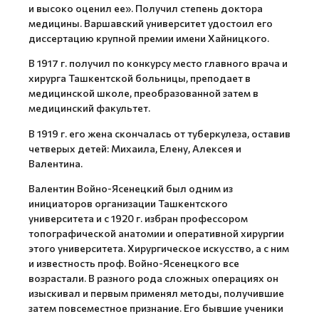
и высоко оценил ее». Получил степень доктора
медицины. Варшавский университет удостоил его
диссертацию крупной премии имени Хайницкого.
В 1917 г. получил по конкурсу место главного врача и
хирурга Ташкентской больницы, преподает в
медицинской школе, преобразованной затем в
медицинский факультет.
В 1919 г. его жена скончалась от туберкулеза, оставив
четверых детей: Михаила, Елену, Алексея и
Валентина.
Валентин Войно-Ясенецкий был одним из
инициаторов организации Ташкентского
университета и с 1920 г. избран профессором
топографической анатомии и оперативной хирургии
этого университета. Хирургическое искусство, а с ним
и известность проф. Войно-Ясенецкого все
возрастали. В разного рода сложных операциях он
изыскивал и первым применял методы, получившие
затем повсеместное признание. Его бывшие ученики