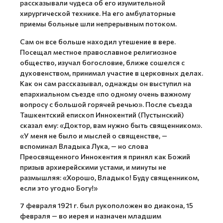
рассказывали чудеса об его изумительной
хирургической технике. На его амбулаторные
приемы больные шли непрерывным потоком.
Сам он все больше находил утешение в вере.
Посещал местное православное религиозное
общество, изучал богословие, ближе сошелся с
духовенством, принимал участие в церковных делах.
Как он сам рассказывал, однажды он выступил на
епархиальном съезде «по одному очень важному
вопросу с большой горячей речью». После съезда
Ташкентский епископ Иннокентий (Пустынский)
сказал ему: «Доктор, вам нужно быть священником».
«У меня не было и мыслей о священстве, —
вспоминал Владыка Лука, — но слова
Преосвященного Иннокентия я принял как Божий
призыв архиерейскими устами, и минуты не
размышляя: «Хорошо, Владыко! Буду священником,
если это угодно Богу!»
7 февраля 1921 г. был рукоположен во диакона, 15
февраля — во иерея и назначен младшим