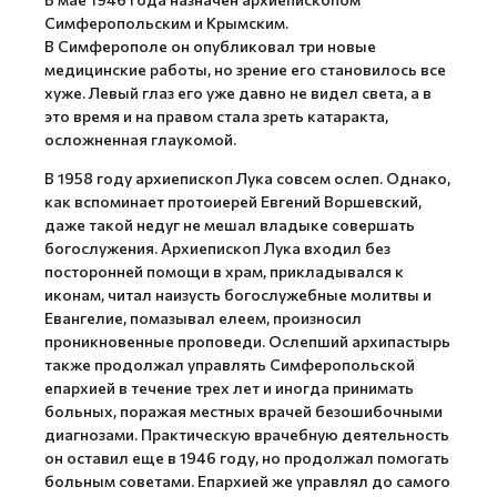
Симферопольским и Крымским.
В Симферополе он опубликовал три новые
медицинские работы, но зрение его становилось все
хуже. Левый глаз его уже давно не видел света, а в
это время и на правом стала зреть катаракта,
осложненная глаукомой.
В 1958 году архиепископ Лука совсем ослеп. Однако,
как вспоминает протоиерей Евгений Воршевский,
даже такой недуг не мешал владыке совершать
богослужения. Архиепископ Лука входил без
посторонней помощи в храм, прикладывался к
иконам, читал наизусть богослужебные молитвы и
Евангелие, помазывал елеем, произносил
проникновенные проповеди. Ослепший архипастырь
также продолжал управлять Симферопольской
епархией в течение трех лет и иногда принимать
больных, поражая местных врачей безошибочными
диагнозами. Практическую врачебную деятельность
он оставил еще в 1946 году, но продолжал помогать
больным советами. Епархией же управлял до самого