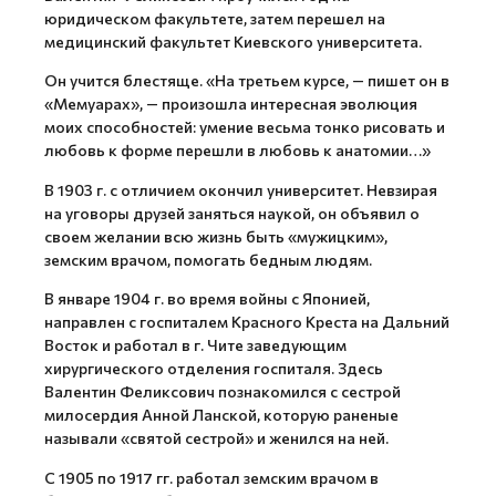
юридическом факультете, затем перешел на
медицинский факультет Киевского университета.
Он учится блестяще. «На третьем курсе, — пишет он в
«Мемуарах», — произошла интересная эволюция
моих способностей: умение весьма тонко рисовать и
любовь к форме перешли в любовь к анатомии…»
В 1903 г. с отличием окончил университет. Невзирая
на уговоры друзей заняться наукой, он объявил о
своем желании всю жизнь быть «мужицким»,
земским врачом, помогать бедным людям.
В январе 1904 г. во время войны с Японией,
направлен с госпиталем Красного Креста на Дальний
Восток и работал в г. Чите заведующим
хирургического отделения госпиталя. Здесь
Валентин Феликсович познакомился с сестрой
милосердия Анной Ланской, которую раненые
называли «святой сестрой» и женился на ней.
С 1905 по 1917 гг. работал земским врачом в