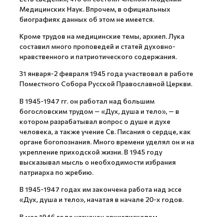
Медицинских Наук. Впрочем, в официальных
биографиях данных об этом не имеется.
Кроме трудов на медицинские темы, архиеп. Лука
составил много проповедей и статей духовно-
нравственного и патриотического содержания.
31 января-2 февраля 1945 года участвовал в работе
Поместного Собора Русской Православной Церкви.
В 1945-1947 гг. он работал над большим
богословским трудом — «Дух, душа и тело», — в
котором разрабатывал вопрос о душе и духе
человека, а также учение Св. Писания о сердце, как
органе богопознания. Много времени уделял он и на
укрепление приходской жизни. В 1945 году
высказывал мысль о необходимости избрания
патриарха по жребию.
В 1945-1947 годах им закончена работа над эссе
«Дух, душа и тело», начатая в начале 20-х годов.
В мае 1946 года назначен архиепископом