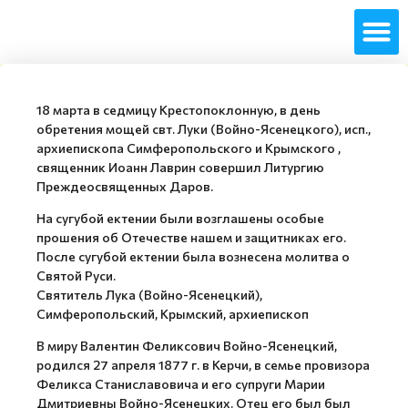
18 марта в седмицу Крестопоклонную, в день
обретения мощей свт. Луки (Войно-Ясенецкого), исп.,
архиепископа Симферопольского и Крымского ,
священник Иоанн Лаврин совершил Литургию
Преждеосвященных Даров.
На сугубой ектении были возглашены особые
прошения об Отечестве нашем и защитниках его.
После сугубой ектении была вознесена молитва о
Святой Руси.
Святитель Лука (Войно-Ясенецкий),
Симферопольский, Крымский, архиепископ
В миру Валентин Феликсович Войно-Ясенецкий,
родился 27 апреля 1877 г. в Керчи, в семье провизора
Феликса Станиславовича и его супруги Марии
Дмитриевны Войно-Ясенецких. Отец его был был