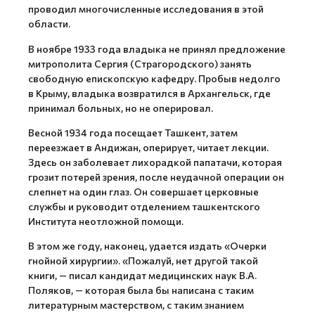
проводил многочисленные исследования в этой
области.
В ноябре 1933 года владыка не принял предложение
митрополита Сергия (Страгородского) занять
свободную епископскую кафедру. Пробыв недолго
в Крыму, владыка возвратился в Архангельск, где
принимал больных, но не оперировал.
Весной 1934 года посещает Ташкент, затем
переезжает в Андижан, оперирует, читает лекции.
Здесь он заболевает лихорадкой папатачи, которая
грозит потерей зрения, после неудачной операции он
слепнет на один глаз. Он совершает церковные
службы и руководит отделением ташкентского
Института неотложной помощи.
В этом же году, наконец, удается издать «Очерки
гнойной хирургии». «Пожалуй, нет другой такой
книги, — писал кандидат медицинских наук В.А.
Поляков, — которая была бы написана с таким
литературным мастерством, с таким знанием