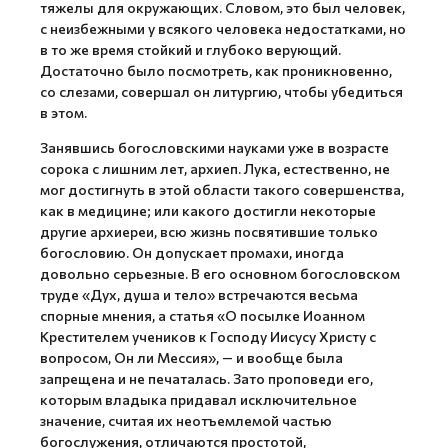
тяжелы для окружающих. Словом, это был человек,
с неизбежными у всякого человека недостатками, но
в то же время стойкий и глубоко верующий.
Достаточно было посмотреть, как проникновенно,
со слезами, совершал он литургию, чтобы убедиться
в этом.
Занявшись богословскими науками уже в возрасте
сорока с лишним лет, архиеп. Лука, естественно, не
мог достигнуть в этой области такого совершенства,
как в медицине; или какого достигли некоторые
другие архиереи, всю жизнь посвятившие только
богословию. Он допускает промахи, иногда
довольно серьезные. В его основном богословском
труде «Дух, душа и тело» встречаются весьма
спорные мнения, а статья «О посылке Иоанном
Крестителем учеников к Господу Иисусу Христу с
вопросом, Он ли Мессия», — и вообще была
запрещена и не печаталась. Зато проповеди его,
которым владыка придавал исключительное
значение, считая их неотъемлемой частью
богослужения, отличаются простотой,