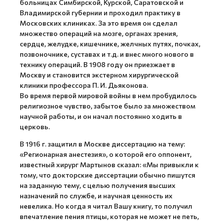
больницах Симбирской, Курской, Саратовской и
Владимирской губернии и проходил практику в
Московских клиниках. За это время он сделал
множество операций на мозге, органах зрения,
сердце, желудке, кишечнике, желчных путях, почках,
позвоночнике, суставах и т.д. и внес много нового в
технику операций. В 1908 году он приезжает в
Москву и становится экстерном хирургической
клиники профессора П. И. Дьяконова.
Во время первой мировой войны в нем пробудилось
религиозное чувство, забытое было за множеством
научной работы, и он начал постоянно ходить в
церковь.
В 1916 г. защитил в Москве диссертацию на тему:
«Регионарная анестезия», о которой его оппонент,
известный хирург Мартынов сказал: «Мы привыкли к
тому, что докторские диссертации обычно пишутся
на заданную тему, с целью получения высших
назначений по службе, и научная ценность их
невелика. Но когда я читал Вашу книгу, то получил
впечатление пения птицы, которая не может не петь,