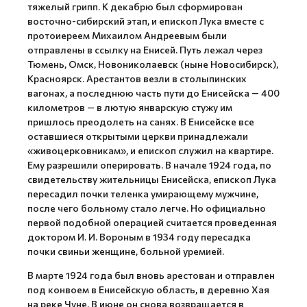
тяжелый грипп. К декабрю был сформирован
восточно-сибирский этап, и епископ Лука вместе с
протоиереем Михаилом Андреевым были
отправлены в ссылку на Енисей. Путь лежал через
Тюмень, Омск, Новониколаевск (ныне Новосибирск),
Красноярск. Арестантов везли в столыпинских
вагонах, а последнюю часть пути до Енисейска — 400
километров — в лютую январскую стужу им
пришлось преодолеть на санях. В Енисейске все
оставшиеся открытыми церкви принадлежали
«живоцерковникам», и епископ служил на квартире.
Ему разрешили оперировать. В начале 1924 года, по
свидетельству жительницы Енисейска, епископ Лука
пересадил почки теленка умирающему мужчине,
после чего больному стало легче. Но официально
первой подобной операцией считается проведенная
доктором И. И. Вороным в 1934 году пересадка
почки свиньи женщине, больной уремией.
В марте 1924 года был вновь арестован и отправлен
под конвоем в Енисейскую область, в деревню Хая
на реке Чуне. В июне он снова возвращается в