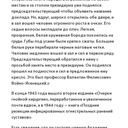
местам и за столом президиума уже поднялся
председательствующий чтобы объявить название
доклада. Но, вдруг, широко открылись обе двери, и
в зал вошел человек огромного роста в очках. Его
седые волосы ниспадали до плеч. Легкая,
прозрачная, белая кружевная борода покоилась на
груди. Губы под усами были крепко сжаты. Большие
белые руки перебирали черные матовые четки.
Человек медленно вошел в зал и сел в первом ряду.
Председательствующий обратился к нему с
просьбой занять место в президиуме. Он поднялся
прошел на подмостки и сел в предложенное ему
кресло. Это был профессор Валентин Феликсович
Войно-Ясенецкий.»
В конце 1943 года вышло второе издание «Очерки
гнойной хирургии», переработанное и увеличенное
почти вдвое, а в 1944 году — книга «Поздние
резекции инфицированных огнестрельных ранений
суставов».
Есть сведения, что он состоял членом Академии