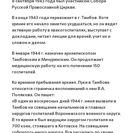
8 сентября 1943 года был участником Собора
Русской Православной Церкви.
В конце 1943 года переезжает в г. Тамбов. Хотя
зрение его начало заметно ухудшаться, но он ведет
активную работу в эвакогоспиталях, выступает с
докладами, читает лекции для врачей, учит их и
словом и делом.
В январе 1944 г. назначен архиепископом
Тамбовским и Мичуринским. Он продолжает
медицинскую работу: на его попечении 150
госпиталей.
Ко времени пребывания архиеп. Луки в Тамбове
относится страничка воспоминаний о нем В.А.
Полякова. Он пишет:
«В один из воскресных дней 1944 г. меня вызвали в
Тамбов на совещание начальников и главных
хирургов госпиталей Воронежского военного округа.
В то время я был ведущим хирургом госпиталя на
700 коек, стоявшего в Котовске. На совещание
собралось много народа. Все расселись по своим