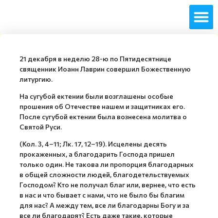
21 декабря в неделю 28-ю по Пятидесятнице
священник Иоанн Лаврин совершил Божественную
литургию.
На сугубой ектении были возглашены особые
прошения об Отечестве нашем и защитниках его.
После сугубой ектении была вознесена молитва о
Святой Руси.
(Кол. 3, 4–11; Лк. 17, 12–19). Исцелены десять
прокаженных, а благодарить Господа пришел
только один. Не такова ли пропорция благодарных
в общей сложности людей, благодетельствуемых
Господом? Кто не получал благ или, вернее, что есть
в нас и что бывает с нами, что не было бы благим
для нас? А между тем, все ли благодарны Богу и за
все ли благодарят? Есть даже такие, которые