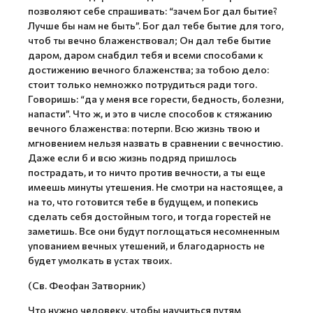
позволяют себе спрашивать: “зачем Бог дал бытие?
Лучше бы нам не быть”. Бог дал тебе бытие для того,
чтоб ты вечно блаженствовал; Он дал тебе бытие
даром, даром снабдил тебя и всеми способами к
достижению вечного блаженства; за тобою дело:
стоит только немножко потрудиться ради того.
Говоришь: “да у меня все горести, бедность, болезни,
напасти”. Что ж, и это в числе способов к стяжанию
вечного блаженства: потерпи. Всю жизнь твою и
мгновением нельзя назвать в сравнении с вечностию.
Даже если б и всю жизнь подряд пришлось
пострадать, и то ничто против вечности, а ты еще
имеешь минуты утешения. Не смотри на настоящее, а
на то, что готовится тебе в будущем, и попекись
сделать себя достойным того, и тогда горестей не
заметишь. Все они будут поглощаться несомненным
упованием вечных утешений, и благодарность не
будет умолкать в устах твоих.
(Св. Феофан Затворник)
Что нужно человеку, чтобы научиться путям