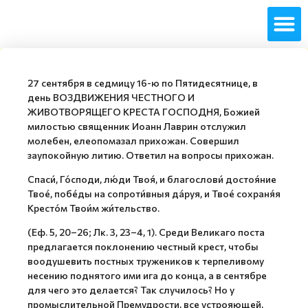
27 сентября в седмицу 16-ю по Пятидесятнице, в
день ВОЗДВИЖЕНИЯ ЧЕСТНОГО И
ЖИВОТВОРЯЩЕГО КРЕСТА ГОСПОДНЯ, Божией
милостью священник Иоанн Лаврин отслужил
молебен, елеопомазал прихожан. Совершил
заупокойную литию. Ответил на вопросы прихожан.
Спаси́, Го́споди, лю́ди Твоя́, и благослови́ достоя́ние
Твое́, побе́ды на сопроти́вныя да́руя, и Твое́ сохраня́я
Кресто́м Твои́м жи́тельство.
(Еф. 5, 20–26; Лк. 3, 23–4, 1). Среди Великаго поста
предлагается поклонению честный крест, чтобы
воодушевить постных тружеников к терпеливому
несению поднятого ими ига до конца, а в сентябре
для чего это делается? Так случилось? Но у
промыслительной Премудрости, все устрояющей,