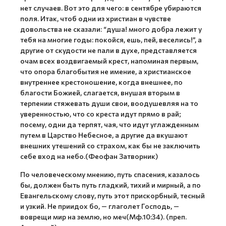
нет случаев. Вот это для чего: в сентябре убираются
поля. Итак, чтоб одни из христиан в чувстве
довольства не сказали: “душа! много добра лежит у
тебя на многие годы: покойся, ешь, пей, веселись!”, а
другие от скудости не пали в духе, представляется
очам всех воздвигаемый крест, напоминая первым,
что опора благобытия не имение, а христианское
внутреннее крестоношение, когда внешнее, по
благости Божией, слагается, внушая вторым в
терпении стяжевать души свои, воодушевляя на то
уверенностью, что со креста идут прямо в рай;
посему, одни да терпят, чая, что идут углажденным
путем в Царство Небесное, а другие да вкушают
внешних утешений со страхом, как бы не заключить
себе вход на небо.(Феофан Затворник)
По человеческому мнению, путь спасения, казалось
бы, должен быть путь гладкий, тихий и мирный, а по
Евангельскому слову, путь этот прискорбный, тесный
и узкий. Не приидох бо, — глаголет Господь, —
воврещи мир на землю, но меч(Мф.10:34). (преп.