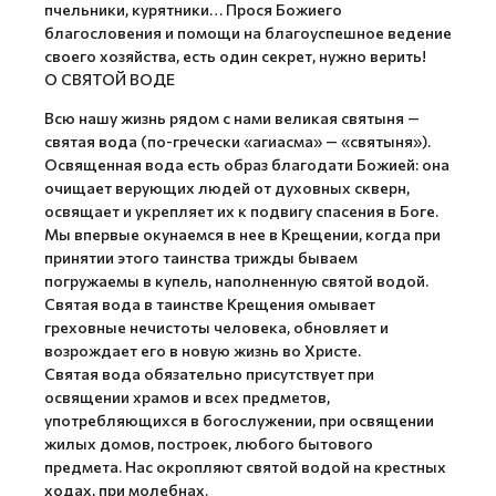
пчельники, курятники… Прося Божиего
благословения и помощи на благоуспешное ведение
своего хозяйства, есть один секрет, нужно верить!
О СВЯТОЙ ВОДЕ
Всю нашу жизнь рядом с нами великая святыня —
святая вода (по-гречески «агиасма» — «святыня»).
Освященная вода есть образ благодати Божией: она
очищает верующих людей от духовных скверн,
освящает и укрепляет их к подвигу спасения в Боге.
Мы впервые окунаемся в нее в Крещении, когда при
принятии этого таинства трижды бываем
погружаемы в купель, наполненную святой водой.
Святая вода в таинстве Крещения омывает
греховные нечистоты человека, обновляет и
возрождает его в новую жизнь во Христе.
Святая вода обязательно присутствует при
освящении храмов и всех предметов,
употребляющихся в богослужении, при освящении
жилых домов, построек, любого бытового
предмета. Нас окропляют святой водой на крестных
ходах, при молебнах.