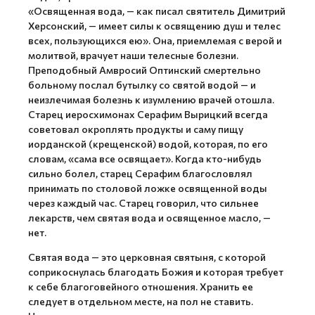
«Освященная вода, — как писал святитель Димитрий
Херсонский, — имеет силы к освящению душ и телес
всех, пользующихся ею». Она, приемлемая с верой и
молитвой, врачует наши телесные болезни.
Преподобный Амвросий Оптинский смертельно
больному послал бутылку со святой водой — и
неизлечимая болезнь к изумлению врачей отошла.
Старец иеросхимонах Серафим Вырицкий всегда
советовал окроплять продукты и саму пищу
иорданской (крещенской) водой, которая, по его
словам, «сама все освящает». Когда кто-нибудь
сильно болел, старец Серафим благословлял
принимать по столовой ложке освященной воды
через каждый час. Старец говорил, что сильнее
лекарств, чем святая вода и освященное масло, —
нет.
Святая вода — это церковная святыня, с которой
соприкоснулась благодать Божия и которая требует
к себе благоговейного отношения. Хранить ее
следует в отдельном месте, на пол не ставить.