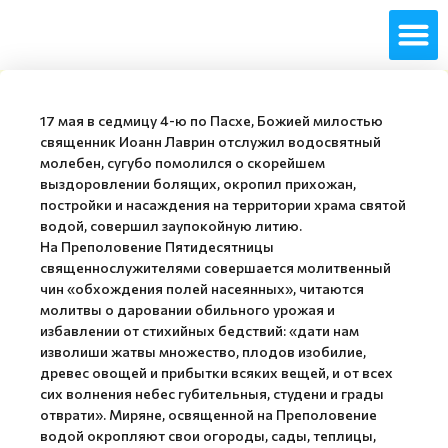
17 мая в седмицу 4-ю по Пасхе, Божией милостью
священник Иоанн Лаврин отслужил водосвятный
молебен, сугубо помолился о скорейшем
выздоровлении болящих, окропил прихожан,
постройки и насаждения на территории храма святой
водой, совершил заупокойную литию.
На Преполовение Пятидесятницы
священнослужителями совершается молитвенный
чин «обхождения полей насеянных», читаются
молитвы о даровании обильного урожая и
избавлении от стихийных бедствий: «дати нам
изволиши жатвы множество, плодов изобилие,
древес овощей и прибытки всяких вещей, и от всех
сих волнения небес губительныя, студени и грады
отврати». Миряне, освященной на Преполовение
водой окропляют свои огороды, сады, теплицы,