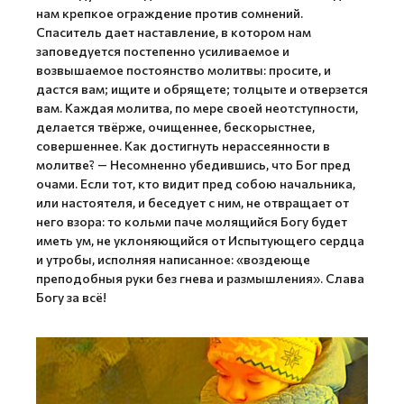
нам крепкое ограждение против сомнений.
Спаситель дает наставление, в котором нам
заповедуется постепенно усиливаемое и
возвышаемое постоянство молитвы: просите, и
дастся вам; ищите и обрящете; толцыте и отверзется
вам. Каждая молитва, по мере своей неотступности,
делается твёрже, очищеннее, беcкорыстнее,
совершеннее. Как достигнуть нерассеянности в
молитве? — Несомненно убедившись, что Бог пред
очами. Если тот, кто видит пред собою начальника,
или настоятеля, и беседует с ним, не отвращает от
него взора: то кольми паче молящийся Богу будет
иметь ум, не уклоняющийся от Испытующего сердца
и утробы, исполняя написанное: «воздеюще
преподобныя руки без гнева и размышления». Слава
Богу за всё!