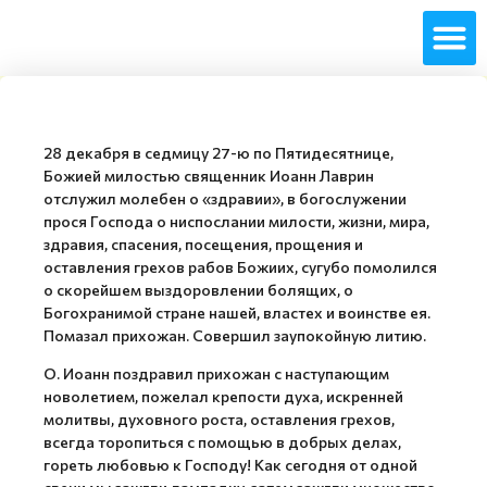
28 декабря в седмицу 27-ю по Пятидесятнице,
Божией милостью священник Иоанн Лаврин
отслужил молебен о «здравии», в богослужении
прося Господа о ниспослании милости, жизни, мира,
здравия, спасения, посещения, прощения и
оставления грехов рабов Божиих, сугубо помолился
о скорейшем выздоровлении болящих, о
Богохранимой стране нашей, властех и воинстве ея.
Помазал прихожан. Совершил заупокойную литию.
О. Иоанн поздравил прихожан с наступающим
новолетием, пожелал крепости духа, искренней
молитвы, духовного роста, оставления грехов,
всегда торопиться с помощью в добрых делах,
гореть любовью к Господу! Как сегодня от одной