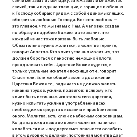
свечи мы зажгли лампадку, затем зажгли множество
свечей, так и люди не тлеющие, а горящие любовью
к Господу собирают рядом с собой единомыслящих,
обогретых любовью Господа. Бог есть любовь —
это главное, что мы знаем о Нем. А человек создан
по образу и подобию Божию и это значит, что
каждый из нас тоже призван быть любовью.
Обязательно нужно молиться, в молитве терпите,
говорит Апостол. Кто хочет успешно молиться, тот
должен бороться с леностию немощной плоти,
преодолевать себя. Царствие Божие нудится, и
только усильные искатели восхищают е, говорит
Спаситель. Есть же общий закон в достижении
Царствия Божия то, ради чего не должно жалеть
никаких трудов, усилий, подвигов: всякому, кто
хочет быть истинным искателем сего царствия,
нужно испытать усилие в употреблении всех
необходимых средств к исканию и приобретению
оного. Молитва, есть ключ к небесным сокровищам.
Когда надежда наша во время молитвы начинает
колебаться и мы подвергаемся опасности ослабеть
в этом духовном делании: постоянная молитва дает